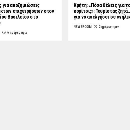
ς για αποζημιώσεις
Κρήτη: «Πόσα θέλεις για τ
κτων επιχειρήσεων στον
κορίτσι;»: Τουρίστας ζητά
ίου Βασιλείου στο
για να ασελγήσει σε ανήλι
ο
NEWSROOM
2 ημέρες πριν
M
6 ημέρες πριν