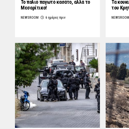
Το παλιό παγωτό κασάτο, αλλά το
Τα κουκι
Μεσαρίτικο!
του Κρη
NEWSROOM
6 ημέρες πριν
NEWSROO