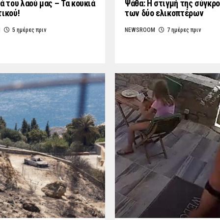
ά του λαού μας – Τα κουκιά
Ψάθα: Η στιγμή της σύγκρ
τικού!
των δύο ελικοπτέρων
M
5 ημέρες πριν
NEWSROOM
7 ημέρες πριν