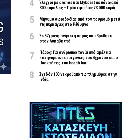
Έλεγχοι με drones και MyCoast σε πάνω από
300 παραλίες – Πρόστιμα έως 73.000 ευρώ
Μήνυμα αισιοδοξίας από τον τουρισμό μετά
τις πυρκαγιές στο Ρέθυμνο
Σε 57χρονη ανήκει η σορός που βρέθηκε
στον Λυκαβηττό
Πάρος: Για ανθρωποκτονία από αμέλεια
κατηγορούνται οι γονείς του 4χρονου και ο
ιδιοκτήτης του beach bar
Σχεδόν 100 νεκροί από τις πλημμύρες στην
Ινδία