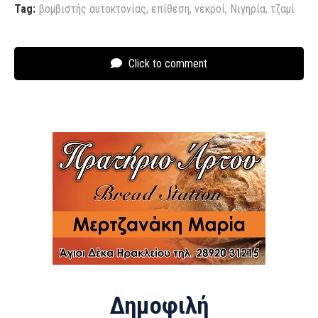
Tag:
βομβιστής αυτοκτονίας
,
επίθεση
,
νεκροί
,
Νιγηρία
,
τζαμί
Click to comment
Δημοφιλή