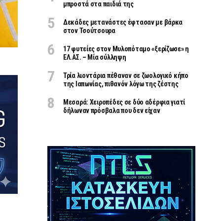
μπροστά στα παιδιά της
Δεκάδες μετανάστες έφτασαν με βάρκα
στον Τσούτσουρα
17 φυτείες στον Μυλοπόταμο «ξερίζωσε» η
ΕΛ.ΑΣ. – Μία σύλληψη
Τρία λιοντάρια πέθαναν σε ζωολογικό κήπο
της Ιαπωνίας, πιθανόν λόγω της ζέστης
Μεσαρά: Χειροπέδες σε δύο αδέρφια γιατί
δήλωναν πρόσβαλα που δεν είχαν