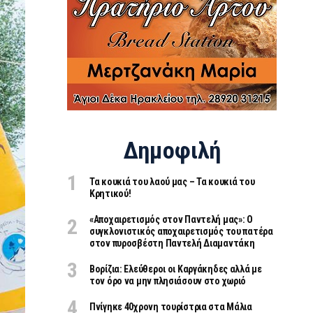
Δημοφιλή
Τα κουκιά του λαού μας – Τα κουκιά του
Κρητικού!
«Aποχαιρετισμός στον Παντελή μας»: Ο
συγκλονιστικός αποχαιρετισμός του πατέρα
στον πυροσβέστη Παντελή Διαμαντάκη
Βορίζια: Ελεύθεροι οι Καργάκηδες αλλά με
τον όρο να μην πλησιάσουν στο χωριό
Πνίγηκε 40χρονη τουρίστρια στα Μάλια