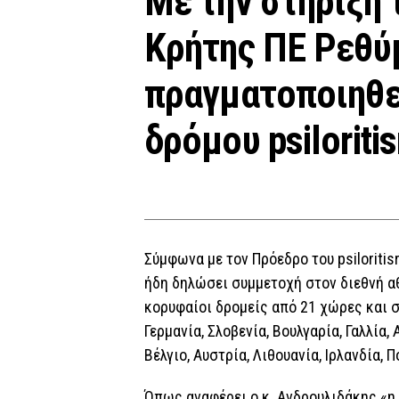
Με την στήριξη 
Κρήτης ΠΕ Ρεθύ
πραγματοποιηθε
δρόμου psiloriti
Σύμφωνα με τον Πρόεδρο του psiloriti
ήδη δηλώσει συμμετοχή στον διεθνή αθ
κορυφαίοι δρομείς από 21 χώρες και συ
Γερμανία, Σλοβενία, Βουλγαρία, Γαλλία, 
Βέλγιο, Αυστρία, Λιθουανία, Ιρλανδία, 
Όπως αναφέρει ο κ. Ανδρουλιδάκης «η 