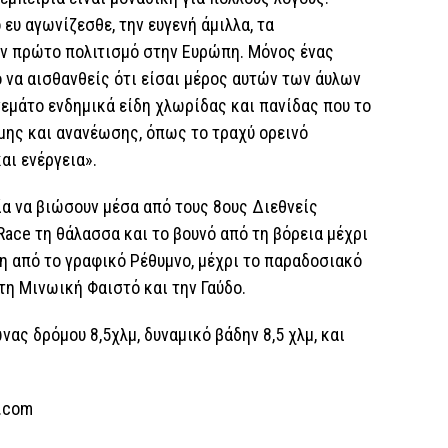
ευ αγωνίζεσθε, την ευγενή άμιλλα, τα
ν πρώτο πολιτισμό στην Ευρώπη. Μόνος ένας
ο να αισθανθείς ότι είσαι μέρος αυτών των άυλων
εμάτο ενδημικά είδη χλωρίδας και πανίδας που το
μης και ανανέωσης, όπως το τραχύ ορεινό
αι ενέργεια».
ία να βιώσουν μέσα από τους 8ους Διεθνείς
Race τη θάλασσα και το βουνό από τη βόρεια μέχρι
ση από το γραφικό Ρέθυμνο, μέχρι το παραδοσιακό
τη Μινωική Φαιστό και την Γαύδο.
νας δρόμου 8,5χλμ, δυναμικό βάδην 8,5 χλμ, και
e.com