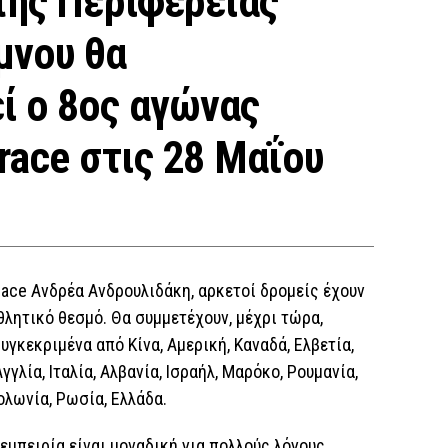
της Περιφέρειας
μνου θα
ί ο 8ος αγώνας
srace στις 28 Μαΐου
srace Ανδρέα Ανδρουλιδάκη, αρκετοί δρομείς έχουν
λητικό θεσμό. Θα συμμετέχουν, μέχρι τώρα,
γκεκριμένα από Κίνα, Αμερική, Καναδά, Ελβετία,
Αγγλία, Ιταλία, Αλβανία, Ισραήλ, Μαρόκο, Ρουμανία,
Πολωνία, Ρωσία, Ελλάδα.
εμπειρία είναι μοναδική για πολλούς λόγους.