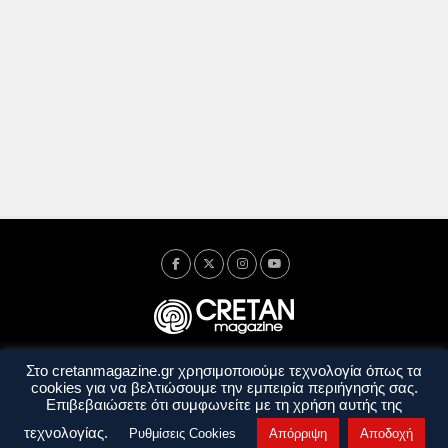
Στο cretanmagazine.gr χρησιμοποιούμε τεχνολογία όπως τα
Ταυτότητα
Πολιτική Απορρήτου
Όροι Χρήσης
cookies για να βελτιώσουμε την εμπειρία περιήγησής σας.
Όροι και Προϋποθέσεις
Επιβεβαιώσετε ότι συμφωνείτε με τη χρήση αυτής της
Copyright © 2014 - 2026 Cretanmagazine. All rights reserved. by
j. bitsakakis
τεχνολογίας.
Ρυθμίσεις Cookies
Απόρριψη
Αποδοχή