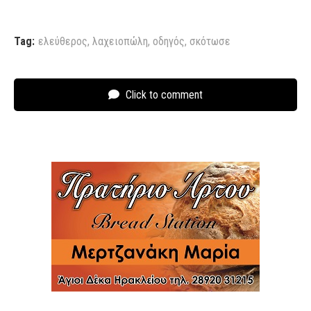
Tag:
ελεύθερος
,
λαχειοπώλη
,
οδηγός
,
σκότωσε
Click to comment