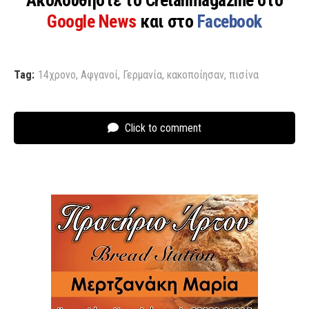
Ακολουθήστε το Cretanmagazine στο
Google News
και στο
Facebook
Tag:
14χρονο
,
Αφγανοί
,
Γερμανία
,
κακοποίησαν
,
πισίνα
Click to comment