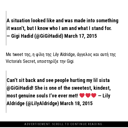
A situation looked like and was made into something
it wasn’t, but I know who I am and what I stand for.
— Gigi Hadid (@GiGiHadid)
March 17, 2015
Με tweet της, η φίλη της Lily Aldridge, άγγελος και αυτή της
Victoria’s Secret, υποστηρίξε την Gigi.
Can’t sit back and see people hurting my lil sista
@GiGiHadid
! She is one of the sweetest, kindest,
most genuine souls I’ve ever met!
— Lily
Aldridge (@LilyAldridge)
March 18, 2015
ADVERTISEMENT. SCROLL TO CONTINUE READING.