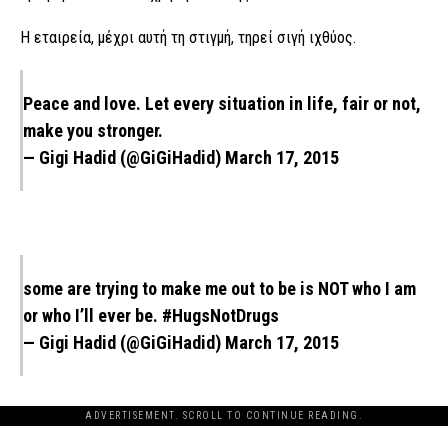
Η εταιρεία, μέχρι αυτή τη στιγμή, τηρεί σιγή ιχθύος.
Peace and love. Let every situation in life, fair or not,
make you stronger.
— Gigi Hadid (@GiGiHadid)
March 17, 2015
some are trying to make me out to be is NOT who I am
or who I’ll ever be.
#HugsNotDrugs
— Gigi Hadid (@GiGiHadid)
March 17, 2015
ADVERTISEMENT. SCROLL TO CONTINUE READING.