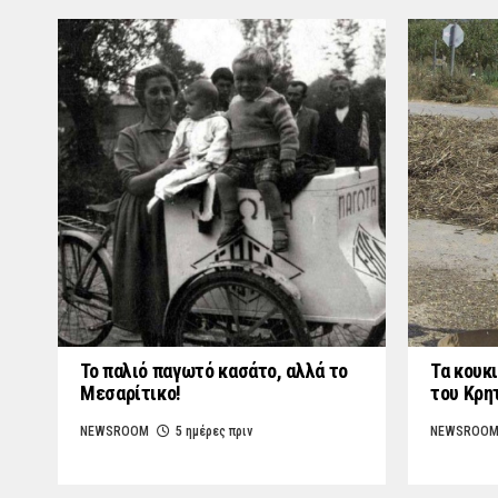
Το παλιό παγωτό κασάτο, αλλά το
Τα κουκι
Μεσαρίτικο!
του Κρη
NEWSROOM
5 ημέρες πριν
NEWSROO