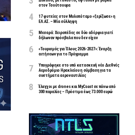
Δεκάδες μετανάστες έφτασαν με βάρκα
στον Τσούτσουρα
17 φυτείες στον Μυλοπόταμο «ξερίζωσε» η
ΕΛ.ΑΣ. – Μία σύλληψη
Μεσαρά: Χειροπέδες σε δύο αδέρφια γιατί
δήλωναν πρόσβαλα που δεν είχαν
«Τουρισμός για Όλους 2026-2027»: Έναρξη
αιτήσεων για το Πρόγραμμα
Υπογράφηκε στο υπό κατασκευή νέο Διεθνές
Αεροδρόμιο Ηρακλείου η σύμβαση για τα
συστήματα αεροναυτιλίας
Έλεγχοι με drones και MyCoast σε πάνω από
300 παραλίες – Πρόστιμα έως 73.000 ευρώ