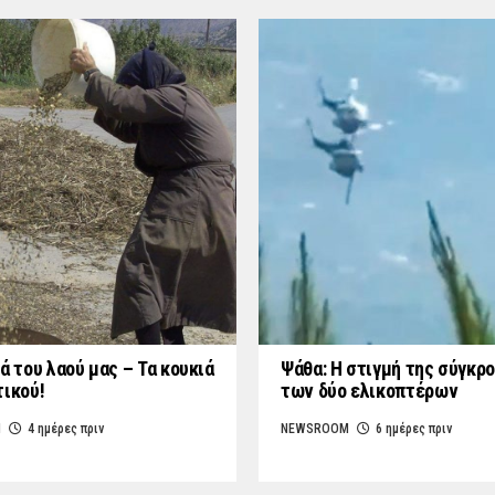
ά του λαού μας – Τα κουκιά
Ψάθα: Η στιγμή της σύγκρ
τικού!
των δύο ελικοπτέρων
M
4 ημέρες πριν
NEWSROOM
6 ημέρες πριν