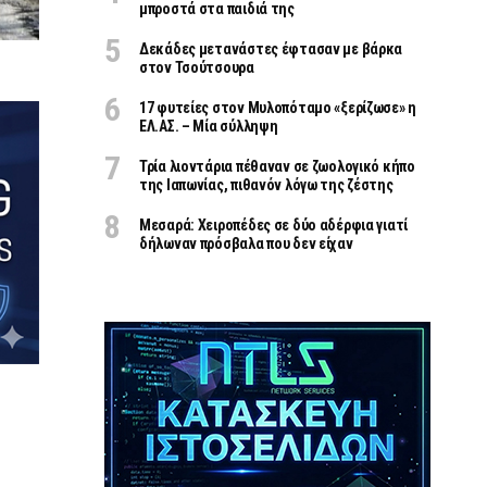
μπροστά στα παιδιά της
Δεκάδες μετανάστες έφτασαν με βάρκα
στον Τσούτσουρα
17 φυτείες στον Μυλοπόταμο «ξερίζωσε» η
ΕΛ.ΑΣ. – Μία σύλληψη
Τρία λιοντάρια πέθαναν σε ζωολογικό κήπο
της Ιαπωνίας, πιθανόν λόγω της ζέστης
Μεσαρά: Χειροπέδες σε δύο αδέρφια γιατί
δήλωναν πρόσβαλα που δεν είχαν