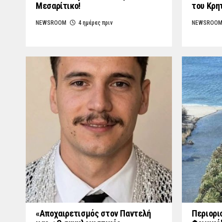
Μεσαρίτικο!
του Κρη
NEWSROOM
4 ημέρες πριν
NEWSROO
«Aποχαιρετισμός στον Παντελή
Περιορι