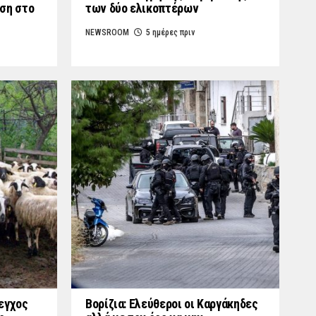
ση στο
των δύο ελικοπτέρων
NEWSROOM
5 ημέρες πριν
εγχος
Βορίζια: Ελεύθεροι οι Καργάκηδες