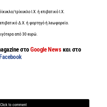
ίκυκλο/τρίκυκλο Ι.Χ. ή επιβατικό Ι.Χ.
 επιβατικό Δ.Χ. ή φορτηγό ή λεωφορείο.
λιγότερα από 30 ευρώ.
magazine στο
Google News
και στο
Facebook
Click to comment