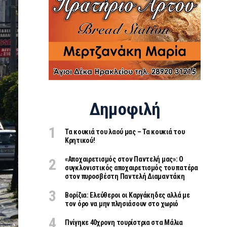
Δημοφιλή
Τα κουκιά του λαού μας – Τα κουκιά του
Κρητικού!
«Aποχαιρετισμός στον Παντελή μας»: Ο
συγκλονιστικός αποχαιρετισμός του πατέρα
στον πυροσβέστη Παντελή Διαμαντάκη
Βορίζια: Ελεύθεροι οι Καργάκηδες αλλά με
τον όρο να μην πλησιάσουν στο χωριό
Πνίγηκε 40χρονη τουρίστρια στα Μάλια