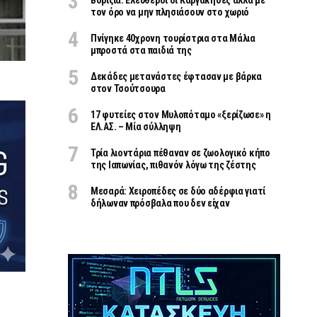
Βορίζια: Ελεύθεροι οι Καργάκηδες αλλά με
τον όρο να μην πλησιάσουν στο χωριό
Πνίγηκε 40χρονη τουρίστρια στα Μάλια
μπροστά στα παιδιά της
Δεκάδες μετανάστες έφτασαν με βάρκα
στον Τσούτσουρα
17 φυτείες στον Μυλοπόταμο «ξερίζωσε» η
ΕΛ.ΑΣ. – Μία σύλληψη
Τρία λιοντάρια πέθαναν σε ζωολογικό κήπο
της Ιαπωνίας, πιθανόν λόγω της ζέστης
Μεσαρά: Χειροπέδες σε δύο αδέρφια γιατί
δήλωναν πρόσβαλα που δεν είχαν