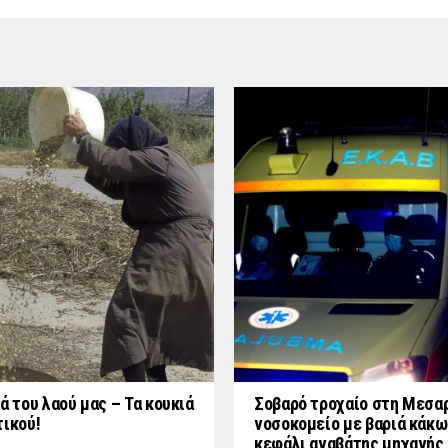
ά του λαού μας – Τα κουκιά
Σοβαρό τροχαίο στη Μεσαρ
τικού!
νοσοκομείο με βαριά κάκω
κεφάλι αναβάτης μηχανής