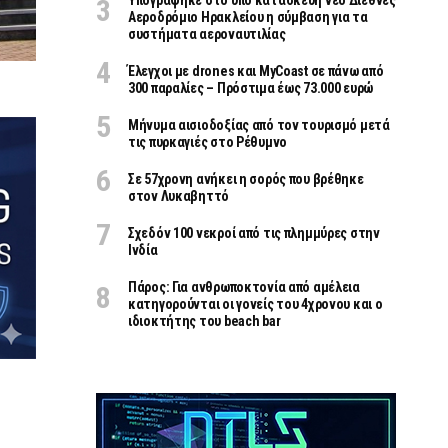
Υπογράφηκε στο υπό κατασκευή νέο Διεθνές
Αεροδρόμιο Ηρακλείου η σύμβαση για τα
συστήματα αεροναυτιλίας
Έλεγχοι με drones και MyCoast σε πάνω από
300 παραλίες – Πρόστιμα έως 73.000 ευρώ
Μήνυμα αισιοδοξίας από τον τουρισμό μετά
τις πυρκαγιές στο Ρέθυμνο
Σε 57χρονη ανήκει η σορός που βρέθηκε
στον Λυκαβηττό
Σχεδόν 100 νεκροί από τις πλημμύρες στην
Ινδία
Πάρος: Για ανθρωποκτονία από αμέλεια
κατηγορούνται οι γονείς του 4χρονου και ο
ιδιοκτήτης του beach bar