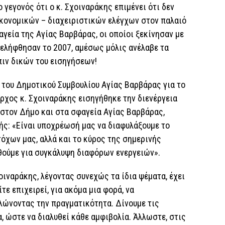
 γεγονός ότι ο κ. Σχοιναράκης επιμένει ότι δεν
ικονομικών – διαχειριστικών ελέγχων στον παλαιό
γεία της Αγίας Βαρβάρας, οι οποίοι ξεκίνησαν με
ελήφθησαν το 2007, αμέσως μόλις ανέλαβε τα
ιν δικών του εισηγήσεων!
 του Δημοτικού Συμβουλίου Αγίας Βαρβάρας για το
αρχος κ. Σχοιναράκης εισηγήθηκε την διενέργεια
 στον Δήμο και στα σφαγεία Αγίας Βαρβάρας,
ής: «Είναι υποχρέωσή μας να διαφυλάξουμε το
όχων μας, αλλά και το κύρος της σημερινής
ηθούμε για συγκάλυψη διαφόρων ενεργειών».
οιναράκης, λέγοντας συνεχώς τα ίδια ψέματα, έχει
ίτε επιχειρεί, για ακόμα μια φορά, να
λώνοντας την πραγματικότητα. Δίνουμε τις
 ώστε να διαλυθεί κάθε αμφιβολία. Άλλωστε, στις