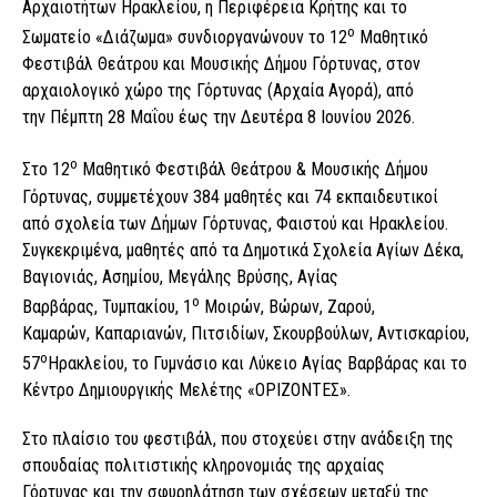
Αρχαιοτήτων Ηρακλείου, η Περιφέρεια Κρήτης και το
ο
Σωματείο «Διάζωμα» συνδιοργανώνουν το 12
Μαθητικό
Φεστιβάλ Θεάτρου και Μουσικής Δήμου Γόρτυνας, στον
αρχαιολογικό χώρο της Γόρτυνας (Αρχαία Αγορά), από
την Πέμπτη 28 Μαΐου έως την Δευτέρα 8 Ιουνίου 2026.
ο
Στο 12
Μαθητικό Φεστιβάλ Θεάτρου & Μουσικής Δήμου
Γόρτυνας, συμμετέχουν 384 μαθητές και 74 εκπαιδευτικοί
από σχολεία των Δήμων Γόρτυνας, Φαιστού και Ηρακλείου.
Συγκεκριμένα, μαθητές από τα Δημοτικά Σχολεία Αγίων Δέκα,
Βαγιονιάς, Ασημίου, Μεγάλης Βρύσης, Αγίας
ο
Βαρβάρας, Τυμπακίου, 1
Μοιρών, Βώρων, Ζαρού,
Καμαρών, Καπαριανών, Πιτσιδίων, Σκουρβούλων, Αντισκαρίου,
ο
57
Ηρακλείου, το Γυμνάσιο και Λύκειο Αγίας Βαρβάρας και το
Κέντρο Δημιουργικής Μελέτης «ΟΡΙΖΟΝΤΕΣ».
Στο πλαίσιο του φεστιβάλ, που στοχεύει στην ανάδειξη της
σπουδαίας πολιτιστικής κληρονομιάς της αρχαίας
Γόρτυνας και την σφυρηλάτηση των σχέσεων μεταξύ της