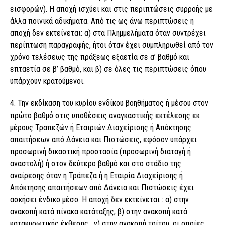
εισφορών). Η αποχή ισχύει και στις περιπτώσεις συρροής με
άλλα ποινικά αδικήματα. Από τις ως άνω περιπτώσεις η
αποχή δεν εκτείνεται: α) στα Πλημμελήματα όταν συντρέχει
περίπτωση παραγραφής, ήτοι όταν έχει συμπληρωθεί από τον
χρόνο τελέσεως της πράξεως εξαετία σε α’ βαθμό και
επταετία σε β’ βαθμό, και β) σε όλες τις περιπτώσεις όπου
υπάρχουν κρατούμενοι.
4. Την εκδίκαση του κυρίου ενδίκου βοηθήματος ή μέσου στον
πρώτο βαθμό στις υποθέσεις αναγκαστικής εκτέλεσης εκ
μέρους Τραπεζών ή Εταιριών Διαχείρισης ή Απόκτησης
απαιτήσεων από Δάνεια και Πιστώσεις, εφόσον υπάρχει
προσωρινή δικαστική προστασία (προσωρινή διαταγή ή
αναστολή) ή στον δεύτερο βαθμό και στο στάδιο της
αναίρεσης όταν η Τράπεζα ή η Εταιρία Διαχείρισης ή
Απόκτησης απαιτήσεων από Δάνεια και Πιστώσεις έχει
ασκήσει ένδικο μέσο. Η αποχή δεν εκτείνεται : α) στην
ανακοπή κατά πίνακα κατάταξης, β) στην ανακοπή κατά
κατακυρωτικής έκθεσης , γ) στην ανακοπή τρίτου, οι οποίες