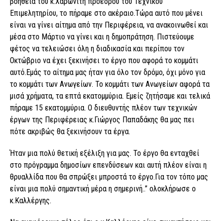
βοήθεια του κ.Χαρωνίτη πρόεδρου του Τεχνικού
Επιμελητηρίου, το πήραμε στο ακέραιο.Τώρα αυτό που μένει
είναι να γίνει αίτημα από την Περιφέρεια, να ανακοινωθεί και
μέσα στο Μάρτιο να γίνει και η δημοπράτηση. Πιστεύουμε
φέτος να τελειώσει όλη η διαδικασία και περίπου τον
Οκτώβριο να έχει ξεκινήσει το έργο που αφορά το κομμάτι
αυτό.Εμάς το αίτημα μας ήταν για όλο τον δρόμο, όχι μόνο για
το κομμάτι των Ανωγείων. Το κομμάτι των Ανωγείων αφορά τα
μισά χρήματα, τα επτά εκατομμύρια. Εμείς ζητήσαμε και τελικά
πήραμε 15 εκατομμύρια. Ο διευθυντής πλέον των τεχνικών
έργων της Περιφέρειας κ.Γιώργος Παπαδάκης θα μας πει
πότε ακριβώς θα ξεκινήσουν τα έργα.
Ήταν μια πολύ θετική εξέλιξη για μας. Το έργο θα ενταχθεί
στο πρόγραμμα δημοσίων επενδύσεων και αυτή πλέον είναι η
θρυαλλίδα που θα σπρώξει μπροστά το έργο.Για τον τόπο μας
είναι μια πολύ σημαντική μέρα η σημερινή..” ολοκλήρωσε ο
κ.Καλλέργης.