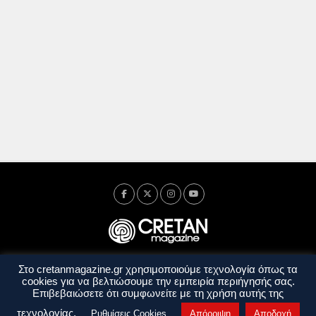
Στο cretanmagazine.gr χρησιμοποιούμε τεχνολογία όπως τα
Ταυτότητα
Πολιτική Απορρήτου
Όροι Χρήσης
cookies για να βελτιώσουμε την εμπειρία περιήγησής σας.
Όροι και Προϋποθέσεις
Επιβεβαιώσετε ότι συμφωνείτε με τη χρήση αυτής της
Copyright © 2014 - 2026 Cretanmagazine. All rights reserved. by
j. bitsakakis
τεχνολογίας.
Ρυθμίσεις Cookies
Απόρριψη
Αποδοχή