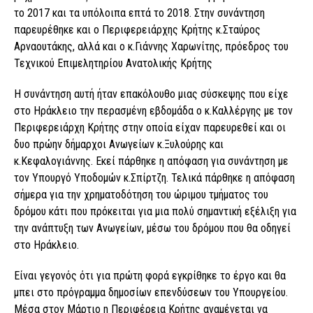
το 2017 και τα υπόλοιπα επτά το 2018. Στην συνάντηση
παρευρέθηκε και ο Περιφερειάρχης Κρήτης κ.Σταύρος
Αρναουτάκης, αλλά και ο κ.Γιάννης Χαρωνίτης, πρόεδρος του
Τεχνικού Επιμελητηρίου Ανατολικής Κρήτης
Η συνάντηση αυτή ήταν επακόλουθο μιας σύσκεψης που είχε
στο Ηράκλειο την περασμένη εβδομάδα ο κ.Καλλέργης με τον
Περιφερειάρχη Κρήτης στην οποία είχαν παρευρεθεί και οι
δυο πρώην δήμαρχοι Ανωγείων κ.Ξυλούρης και
κ.Κεφαλογιάννης. Εκεί πάρθηκε η απόφαση για συνάντηση με
τον Υπουργό Υποδομών κ.Σπίρτζη. Τελικά πάρθηκε η απόφαση
σήμερα για την χρηματοδότηση του ώριμου τμήματος του
δρόμου κάτι που πρόκειται για μια πολύ σημαντική εξέλιξη για
την ανάπτυξη των Ανωγείων, μέσω του δρόμου που θα οδηγεί
στο Ηράκλειο.
Είναι γεγονός ότι για πρώτη φορά εγκρίθηκε το έργο και θα
μπει στο πρόγραμμα δημοσίων επενδύσεων του Υπουργείου.
Μέσα στον Μάρτιο η Περιφέρεια Κρήτης αναμένεται να