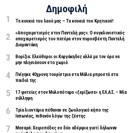
Δημοφιλή
Τα κουκιά του λαού μας – Τα κουκιά του Κρητικού!
«Aποχαιρετισμός στον Παντελή μας»: Ο συγκλονιστικός
αποχαιρετισμός του πατέρα στον πυροσβέστη Παντελή
Διαμαντάκη
Βορίζια: Ελεύθεροι οι Καργάκηδες αλλά με τον όρο να
μην πλησιάσουν στο χωριό
Πνίγηκε 40χρονη τουρίστρια στα Μάλια μπροστά στα
παιδιά της
17 φυτείες στον Μυλοπόταμο «ξερίζωσε» η ΕΛ.ΑΣ. – Μία
σύλληψη
Τρία λιοντάρια πέθαναν σε ζωολογικό κήπο της
Ιαπωνίας, πιθανόν λόγω της ζέστης
Μεσαρά: Χειροπέδες σε δύο αδέρφια γιατί δήλωναν