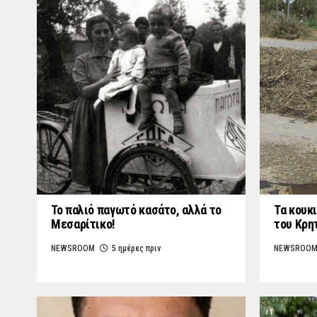
Το παλιό παγωτό κασάτο, αλλά το
Τα κουκι
Μεσαρίτικο!
του Κρη
NEWSROOM
5 ημέρες πριν
NEWSROO