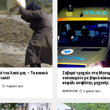
ά του λαού μας – Τα κουκιά
Σοβαρό τροχαίο στη Μεσαρ
τικού!
νοσοκομείο με βαριά κάκω
κεφάλι αναβάτης μηχανής
M
4 ημέρες πριν
NEWSROOM
6 ημέρες πριν