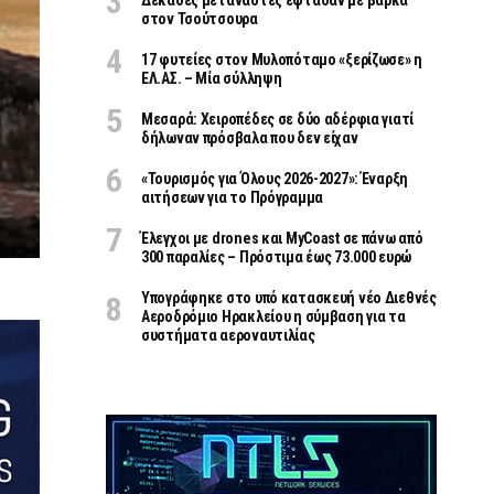
Δεκάδες μετανάστες έφτασαν με βάρκα
στον Τσούτσουρα
17 φυτείες στον Μυλοπόταμο «ξερίζωσε» η
ΕΛ.ΑΣ. – Μία σύλληψη
Μεσαρά: Χειροπέδες σε δύο αδέρφια γιατί
δήλωναν πρόσβαλα που δεν είχαν
«Τουρισμός για Όλους 2026-2027»: Έναρξη
αιτήσεων για το Πρόγραμμα
Έλεγχοι με drones και MyCoast σε πάνω από
300 παραλίες – Πρόστιμα έως 73.000 ευρώ
Υπογράφηκε στο υπό κατασκευή νέο Διεθνές
Αεροδρόμιο Ηρακλείου η σύμβαση για τα
συστήματα αεροναυτιλίας