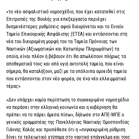
«το νέο ασφαλιστικό νομοσχέδιο, που έχει κατατεθεί στις
Επιτροπές της Βουλής για επεξεργασία περιέχει
δυσμενέστερες ρυθμίσεις αφού διευρύνεται και το Ενιαίο
Ταμείο Επικουρικής Ασφάλισης (ΕΤΕΑ) και εντάσσονται στη
νέα του διευρυμένη μορφή του τα Ταμεία Πρόνοιας των
Ναυτικών (Αξιωματικών και Κατωτέρω Πληρωμάτων) τα
οποία, είναι πλέον ή βέβαιον ότι θα απωλέσουν πλήρως τα
αποθεματικά τους και από υγιή αυτοτελή ταμεία, που είναι
σήμερα, θα καταλήξουν, μαζί με τα υπόλοιπα ομοειδή ταμεία
που εντάσσονται στον νέο φορέα, σε ένα νέο ελλειμματικό
τέρας».
«Δεν υπάρχει καμία περίπτωση το συγκεκριμένο νομοσχέδιο
να περάσει στην ελληνική κοινωνία και η κυβέρνηση θα
πρέπει να το πάρει άμεσα πίσω», δήλωσε στο ΑΠΕ-ΜΠΕ ο
γενικός γραμματέας της Πανελλήνιας Ναυτικής Ομοσπονδίας
Γιάννης Χαλάς και προσέθεσε ότι η «συγκεκριμένη ρύθμιση
δίνει το τελειωτικό χτύπημα στο ναυτικό επάγγελμα και τους