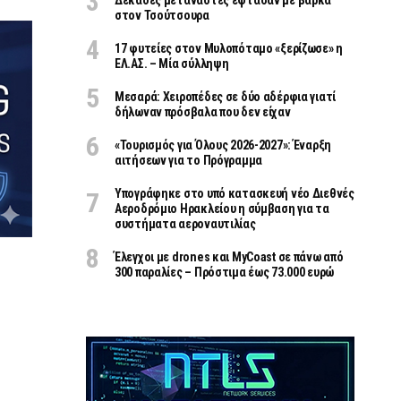
Δεκάδες μετανάστες έφτασαν με βάρκα
στον Τσούτσουρα
17 φυτείες στον Μυλοπόταμο «ξερίζωσε» η
ΕΛ.ΑΣ. – Μία σύλληψη
Μεσαρά: Χειροπέδες σε δύο αδέρφια γιατί
δήλωναν πρόσβαλα που δεν είχαν
«Τουρισμός για Όλους 2026-2027»: Έναρξη
αιτήσεων για το Πρόγραμμα
Υπογράφηκε στο υπό κατασκευή νέο Διεθνές
Αεροδρόμιο Ηρακλείου η σύμβαση για τα
συστήματα αεροναυτιλίας
Έλεγχοι με drones και MyCoast σε πάνω από
300 παραλίες – Πρόστιμα έως 73.000 ευρώ