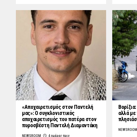
«Aποχαιρετισμός στον Παντελή
Βορίζια
μας»: Ο συγκλονιστικός
αλλά με 
αποχαιρετισμός του πατέρα στον
πλησιάσ
πυροσβέστη Παντελή Διαμαντάκη
NEWSROO
NEWSROOM
4 ημέρες πριν