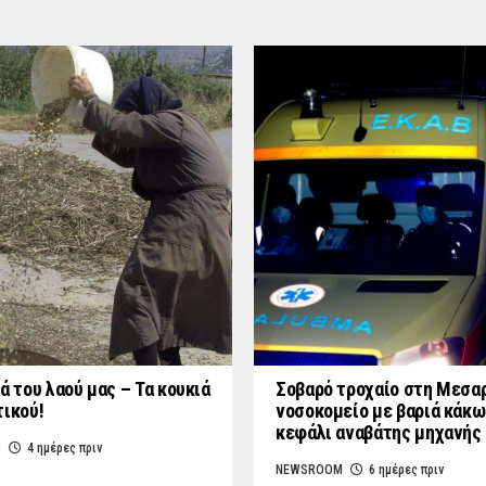
ά του λαού μας – Τα κουκιά
Σοβαρό τροχαίο στη Μεσαρ
τικού!
νοσοκομείο με βαριά κάκω
κεφάλι αναβάτης μηχανής
M
4 ημέρες πριν
NEWSROOM
6 ημέρες πριν