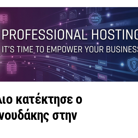
λιο κατέκτησε ο
νουδάκης στην