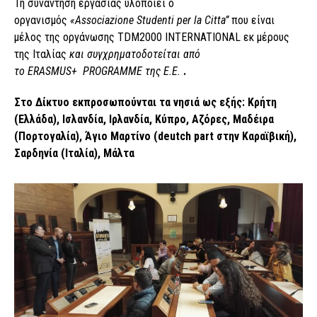
Τη συνάντηση εργασίας υλοποιεί ο
οργανισμός
«
Associazione
Studenti
per
la
Citta
”
που είναι
μέλος της οργάνωσης ΤDM2000 INTERNATIONAL εκ μέρους
της Ιταλίας
και συγχρηματοδοτείται από
το
ERASMUS
+
PROGRAMME
της Ε.Ε.
.
Στο Δίκτυο εκπροσωπούνται τα νησιά ως εξής: Κρήτη
(Ελλάδα), Ισλανδία, Ιρλανδία, Κύπρο, Αζόρες, Μαδέιρα
(Πορτογαλία), Άγιο Μαρτίνο (deutch part στην Καραϊβική),
Σαρδηνία (Ιταλία), Μάλτα