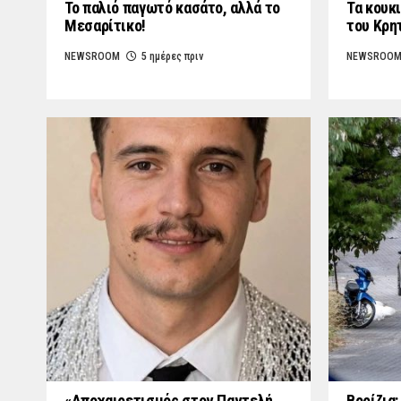
Το παλιό παγωτό κασάτο, αλλά το
Τα κουκι
Μεσαρίτικο!
του Κρη
NEWSROOM
5 ημέρες πριν
NEWSROO
«Aποχαιρετισμός στον Παντελή
Βορίζια