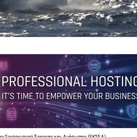
ρου Συντονισμού Έρευνας και Διάσωσης (ΕΚΣΕΔ),