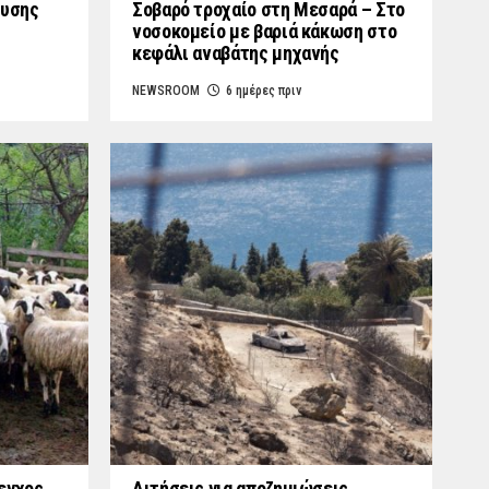
ουσης
Σοβαρό τροχαίο στη Μεσαρά – Στο
νοσοκομείο με βαριά κάκωση στο
κεφάλι αναβάτης μηχανής
NEWSROOM
6 ημέρες πριν
εγχος
Αιτήσεις για αποζημιώσεις