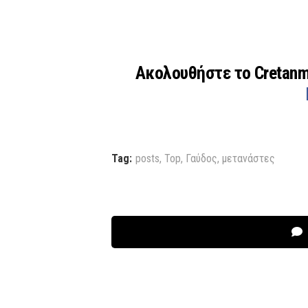
Ακολουθήστε το Cretan
Tag:
posts
,
Top
,
Γαύδος
,
μετανάστες