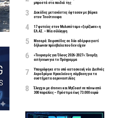
μπροστά στα παιδιά της
Δεκάδες μετανάστες έφτασαν με βάρκα
στον Τσούτσουρα
17 φυτείες στον Μυλοπόταμο «ξερίζωσε» η
ΕΛ.ΑΣ. – Μία σύλληψη
Μεσαρά: Χειροπέδες σε δύο αδέρφια γιατί
δήλωναν πρόσβαλα που δεν είχαν
«Τουρισμός για Όλους 2026-2027»: Έναρξη
αιτήσεων για το Πρόγραμμα
Υπογράφηκε στο υπό κατασκευή νέο Διεθνές
Αεροδρόμιο Ηρακλείου η σύμβαση για τα
συστήματα αεροναυτιλίας
Έλεγχοι με drones και MyCoast σε πάνω από
300 παραλίες – Πρόστιμα έως 73.000 ευρώ