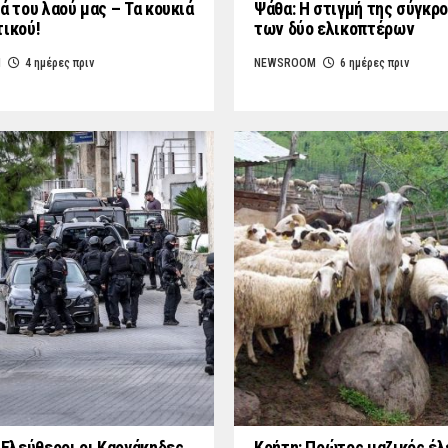
ά του λαού μας – Τα κουκιά
Ψάθα: Η στιγμή της σύγκρ
τικού!
των δύο ελικοπτέρων
M
4 ημέρες πριν
NEWSROOM
6 ημέρες πριν
: Ελεύθεροι οι Καργάκηδες
Κρήτη: Πρώτος μαζικός έλ