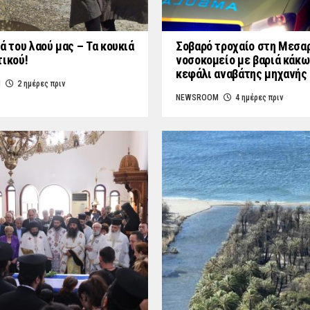
ά του λαού μας – Τα κουκιά
Σοβαρό τροχαίο στη Μεσαρ
τικού!
νοσοκομείο με βαριά κάκω
κεφάλι αναβάτης μηχανής
M
2 ημέρες πριν
NEWSROOM
4 ημέρες πριν