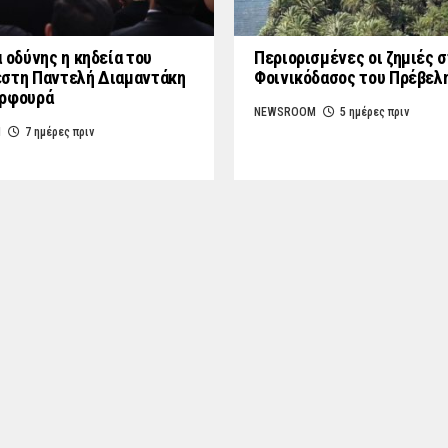
 οδύνης η κηδεία του
Περιορισμένες οι ζημιές 
στη Παντελή Διαμαντάκη
Φοινικόδασος του Πρέβελ
υρφουρά
NEWSROOM
5 ημέρες πριν
M
7 ημέρες πριν