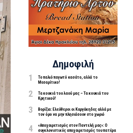
Δημοφιλή
Το παλιό παγωτό κασάτο, αλλά το
Μεσαρίτικο!
Τα κουκιά του λαού μας – Τα κουκιά του
Κρητικού!
Βορίζια: Ελεύθεροι οι Καργάκηδες αλλά με
τον όρο να μην πλησιάσουν στο χωριό
«Aποχαιρετισμός στον Παντελή μας»: Ο
συγκλονιστικός αποχαιρετισμός του πατέρα