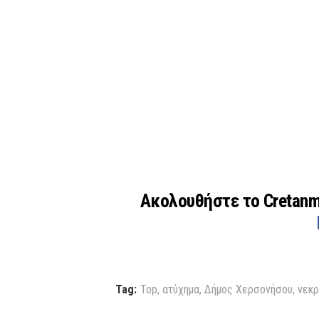
Ακολουθήστε το Cretan
Tag:
Top
,
ατύχημα
,
Δήμος Χερσονήσου
,
νεκ