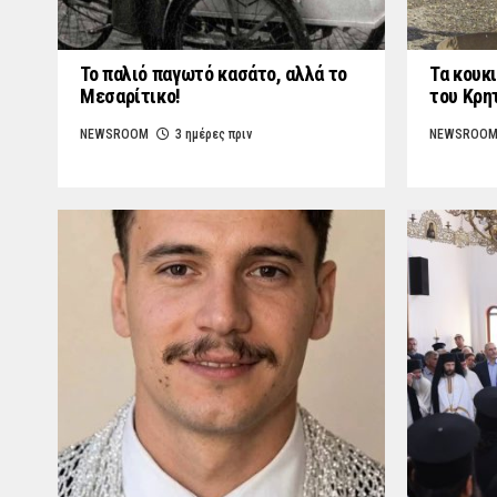
Το παλιό παγωτό κασάτο, αλλά το
Τα κουκι
Μεσαρίτικο!
του Κρη
NEWSROOM
3 ημέρες πριν
NEWSROO