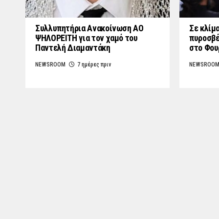
Συλλυπητήρια Ανακοίνωση ΑΟ
Σε κλίμα
ΨΗΛΟΡΕΙΤΗ για τον χαμό του
πυροσβέ
Παντελή Διαμαντάκη
στο Φο
NEWSROOM
7 ημέρες πριν
NEWSROO