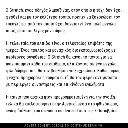
O Stretch, ένας οδηγός λιμουζίνας, στον οποίο η τύχη δεν έχει
φερθεί και με τον καλύτερο τρόπο, πρέπει να ξεχρεώσει τον
τοκογλύφο, από τον οποίο έχει δανειστεί ένα πολύ μεγάλο
ποσό, μέσα σε λίγες μόνο ώρες.
Η τελευταία του ελπίδα είναι ο τελευταίος επιβάτης της
ημέρας. Ένας τρελός και μοναχικός δισεκατομμυριούχος με
περίεργες συνήθειες. Ο Stretch θα κάνει τα πάντα για να
ικανοποιήσει κάθε του επιθυμία, ελπίζοντας σε ένα μεγάλο
φιλοδώρημα που θα τον βοηθήσει να ξεχρεώσει. Καθώς όμως
η νύχτα προχωράει η κούρσα αυτή θα τον φέρει αντιμέτωπο
με περίεργες συναντήσεις και επικίνδυνα εγκλήματα.
Η ταινία που αρχικά ήταν προγραμματισμένη για την άνοιξη,
τελικά θα κυκλοφορήσει στην Αμερική μέσα στο φθινόπωρο,
ενώ η διάθεση του σε video on demand από τις 7 Οκτωβρίου.
ADVERTISEMENT. SCROLL TO CONTINUE READING.