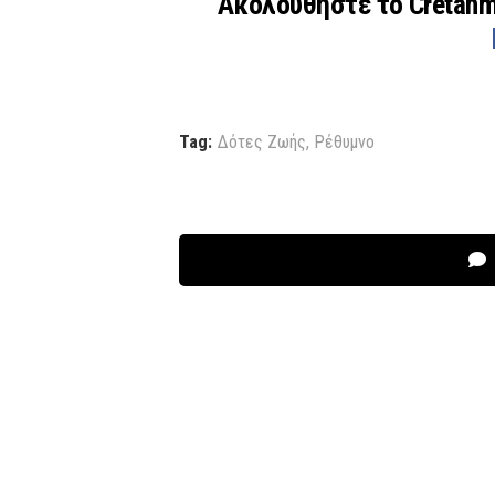
Ακολουθήστε το Cretan
Tag:
Δότες Ζωής
,
Ρέθυμνο