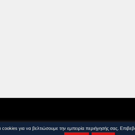
ρήσης
Όροι και Προϋποθέσεις
 cookies για να βελτιώσουμε την εμπειρία περιήγησής σας. Επιβεβα
ights reserved. by
j. bitsakakis