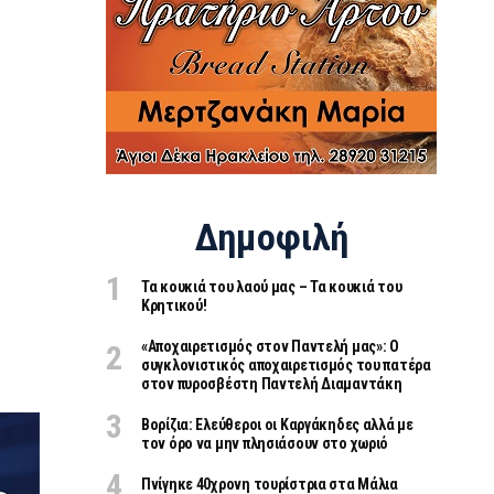
Δημοφιλή
Τα κουκιά του λαού μας – Τα κουκιά του
Κρητικού!
«Aποχαιρετισμός στον Παντελή μας»: Ο
συγκλονιστικός αποχαιρετισμός του πατέρα
στον πυροσβέστη Παντελή Διαμαντάκη
Βορίζια: Ελεύθεροι οι Καργάκηδες αλλά με
τον όρο να μην πλησιάσουν στο χωριό
Πνίγηκε 40χρονη τουρίστρια στα Μάλια