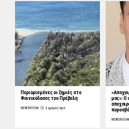
Περιορισμένες οι ζημιές στο
«Aποχαι
Φοινικόδασος του Πρέβελη
μας»: Ο
αποχαιρ
NEWSROOM
6 ημέρες πριν
πυροσβέ
NEWSROO