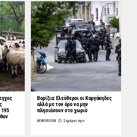
εγχος
Βορίζια: Ελεύθεροι οι Καργάκηδες
ς
αλλά με τον όρο να μην
 195
πλησιάσουν στο χωριό
λθαν
NEWSROOM
2 ημέρες πριν