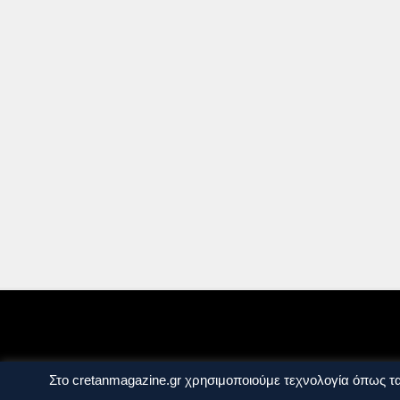
Ταυτότητα
Πολιτική Απορρήτου
Όροι Χ
Στο cretanmagazine.gr χρησιμοποιούμε τεχνολογία όπως τα
Copyright © 2014 - 2026 Cretanmagazine. All r