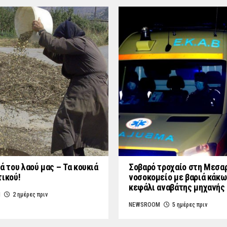
ά του λαού μας – Τα κουκιά
Σοβαρό τροχαίο στη Μεσαρ
τικού!
νοσοκομείο με βαριά κάκω
κεφάλι αναβάτης μηχανής
M
2 ημέρες πριν
NEWSROOM
5 ημέρες πριν