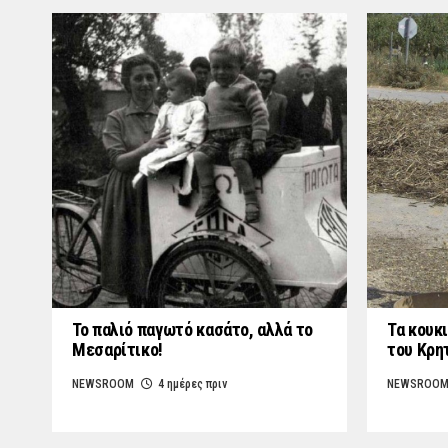
Το παλιό παγωτό κασάτο, αλλά το
Τα κουκι
Μεσαρίτικο!
του Κρη
NEWSROOM
4 ημέρες πριν
NEWSROO