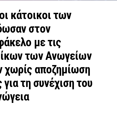
οι κάτοικοι των
δωσαν στον
φάκελο με τις
οίκων των Ανωγείων
 χωρίς αποζημίωση
 για τη συνέχιση του
νώγεια