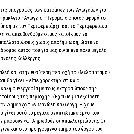
τις υπογραφές των κατοίκων των Ανωγείων για
ο Ηράκλειο –Ανώγεια –Πέραμα, ο οποίος αφορά το
όηση με τον Περιφερειάρχη και το Περιφερειακό
κή να απευθυνθούμε στους κατοίκους να
απαλλοτριώσεις χωρίς αποζημίωση, ώστε να
δρόμος αυτός που για μας είναι ένα πολύ μεγάλο
Μανόλης Καλλέργης.
αλλά και στην ευρύτερη περιοχή του Μυλοποτάμου
 και θα γίνει » είπε χαρακτηριστικά ο
 καλή συνεργασία με τους εκπροσώπους της
ατοίκους της περιοχής. «Έχουμε μια εξαίρετη
τον Δήμαρχο των Μανώλη Καλλέργη. Είχαμε
να γίνει αυτό το μεγάλο αναπτυξιακό έργο που
εν μπορούν να πληρωθούν οι απαλλοτριώσεις. Οι
έγινε και στο προηγούμενο τμήμα του έργου του