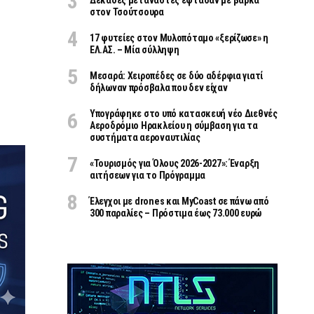
Δεκάδες μετανάστες έφτασαν με βάρκα
στον Τσούτσουρα
17 φυτείες στον Μυλοπόταμο «ξερίζωσε» η
ΕΛ.ΑΣ. – Μία σύλληψη
Μεσαρά: Χειροπέδες σε δύο αδέρφια γιατί
δήλωναν πρόσβαλα που δεν είχαν
Υπογράφηκε στο υπό κατασκευή νέο Διεθνές
Αεροδρόμιο Ηρακλείου η σύμβαση για τα
συστήματα αεροναυτιλίας
«Τουρισμός για Όλους 2026-2027»: Έναρξη
αιτήσεων για το Πρόγραμμα
Έλεγχοι με drones και MyCoast σε πάνω από
300 παραλίες – Πρόστιμα έως 73.000 ευρώ