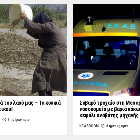
ά του λαού μας – Τα κουκιά
Σοβαρό τροχαίο στη Μεσαρ
τικού!
νοσοκομείο με βαριά κάκω
κεφάλι αναβάτης μηχανής
M
3 ημέρες πριν
NEWSROOM
6 ημέρες πριν