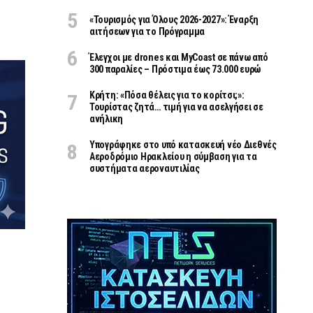
«Τουρισμός για Όλους 2026-2027»: Έναρξη
αιτήσεων για το Πρόγραμμα
Έλεγχοι με drones και MyCoast σε πάνω από
300 παραλίες – Πρόστιμα έως 73.000 ευρώ
Κρήτη: «Πόσα θέλεις για το κορίτσι;»:
Τουρίστας ζητά… τιμή για να ασελγήσει σε
ανήλικη
Υπογράφηκε στο υπό κατασκευή νέο Διεθνές
Αεροδρόμιο Ηρακλείου η σύμβαση για τα
συστήματα αεροναυτιλίας