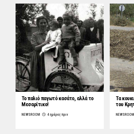
Το παλιό παγωτό κασάτο, αλλά το
Τα κουκι
Μεσαρίτικο!
του Κρη
NEWSROOM
4 ημέρες πριν
NEWSROO