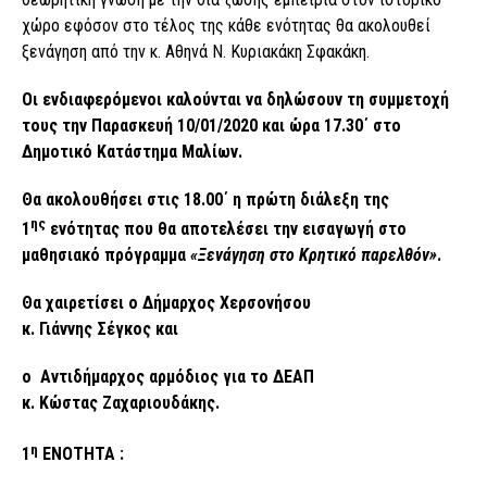
χώρο εφόσον στο τέλος της κάθε ενότητας θα ακολουθεί
ξενάγηση από την κ. Αθηνά Ν. Κυριακάκη Σφακάκη.
Ο
ι ενδιαφερόμενοι
καλούνται
να δηλώσουν τη συμμετοχή
τους
την Παρασκευή 10/01/20
20
και ώρα 17.30
΄
στο
Δημοτικό Κατάστημα Μαλίων.
Θα ακολουθήσει στις 18.00
΄
η πρώτη διάλεξη της
ης
1
ενότητας που θα αποτελέσει την εισαγωγή στο
μαθησιακό πρόγραμμα
«Ξενάγηση στο Κρητικό παρελθόν»
.
Θα χαιρ
ετίσει ο Δήμαρχος Χερσονήσου
κ.
Γιάννης
Σέγκος
και
ο Αντιδ
ήμαρχος αρμόδιος για το ΔΕΑΠ
κ.
Κώστας
Ζαχαριουδάκης
.
η
1
Ε
ΝΟΤΗΤΑ
: