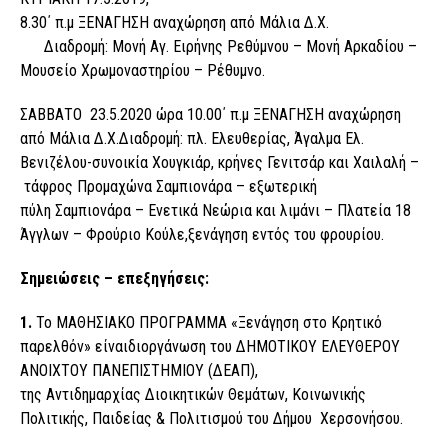
8.30΄ π.μ ΞΕΝΑΓΗΣΗ αναχώρηση από Μάλια Δ.Χ.
Διαδρομή: Μονή Αγ. Ειρήνης Ρεθύμνου – Μονή Αρκαδίου –
Μουσείο Χρωμοναστηρίου – Ρέθυμνο.
ΣΑΒΒΑΤΟ 23.5.2020 ώρα 10.00΄ π.μ ΞΕΝΑΓΗΣΗ αναχώρηση
από Μάλια Δ.Χ.Διαδρομή: πλ. Ελευθερίας, Άγαλμα Ελ.
Βενιζέλου-συνοικία Χουγκιάρ, κρήνες Γενιτσάρ και Χαιλαλή –
τάφρος Προμαχώνα Σαμπιονάρα – εξωτερική
πύλη Σαμπιονάρα – Ενετικά Νεώρια και λιμάνι – Πλατεία 18
Άγγλων – Φρούριο Κούλε,ξενάγηση εντός του φρουρίου.
Σημειώσεις
– επεξηγήσεις
:
1.
Το ΜΑΘΗΣΙΑΚΟ ΠΡΟΓΡΑΜΜΑ «Ξενάγηση στο Κρητικό
παρελθόν» είναιδιοργάνωση του ΔΗΜΟΤΙΚΟΥ ΕΛΕΥΘΕΡΟΥ
ΑΝΟΙΧΤΟΥ ΠΑΝΕΠΙΣΤΗΜΙΟΥ (ΔΕΑΠ),
της Αντιδημαρχίας Διοικητικών Θεμάτων, Κοινωνικής
Πολιτικής, Παιδείας & Πολιτισμού του Δήμου Χερσονήσου.