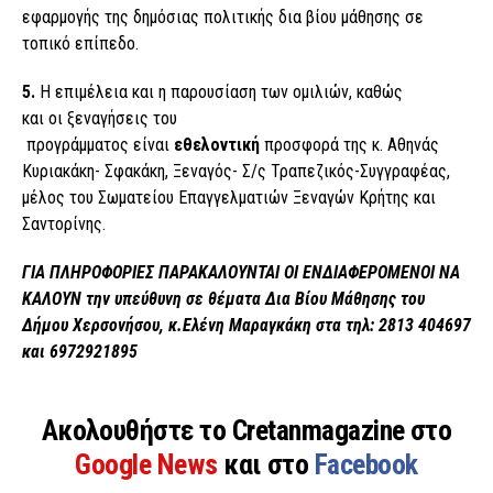
εφαρμογής της δημόσιας πολιτικής δια βίου μάθησης σε
τοπικό επίπεδο.
5
.
Η επιμέλεια και η παρουσίαση των ομιλιών, καθώς
και οι ξεναγήσεις του
προγράμματος είναι
εθελοντική
προσφορά της κ. Αθηνάς
Κυριακάκη- Σφακάκη, Ξεναγός- Σ/ς Τραπεζικός-Συγγραφέας,
μέλος του Σωματείου Επαγγελματιών Ξεναγών Κρήτης και
Σαντορίνης.
ΓΙΑ ΠΛΗΡΟΦΟΡΙΕΣ ΠΑΡΑΚΑΛΟΥΝΤΑΙ ΟΙ ΕΝΔΙΑΦΕΡΟΜΕΝΟΙ ΝΑ
ΚΑΛΟΥΝ την
υ
πεύθυνη σε θέματα Δια Βίου
Μάθησης του
Δήμου Χερσονήσου, κ.
Ελένη
Μαραγκάκη
στα
τηλ
:
2813
404697
και 6972921895
Ακολουθήστε το Cretanmagazine στο
Google News
και στο
Facebook