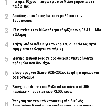
Πνίγηκε 40χρονη τουρίστρια στα Μάλια μπροστά στα
παιδιά της
Δεκάδες μετανάστες έφτασαν με βάρκα στον
Τσούτσουρα
17 φυτείες στον Μυλοπόταμο «ξερίζωσε» η ΕΛ.ΑΣ. – Μία
σύλληψη
Κρήτη: «Πόσα θέλεις για το κορίτσι;»: Τουρίστας ζητά…
τιμή για να ασελγήσει σε ανήλικη
Μεσαρά: Χειροπέδες σε δύο αδέρφια γιατί δήλωναν
πρόσβαλα που δεν είχαν
«Τουρισμός για Όλους 2026-2027»: Έναρξη αιτήσεων για
το Πρόγραμμα
Έλεγχοι με drones και MyCoast σε πάνω από 300
παραλίες – Πρόστιμα έως 73.000 ευρώ
Υπογράφηκε στο υπό κατασκευή νέο Διεθνές
Αεροδρόμιο Ηρακλείου η σύμβαση για τα συστήματα