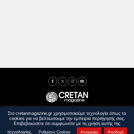
Στο cretanmagazine.gr χρησιμοποιούμε τεχνολογία όπως τα
Ταυτότητα
Πολιτική Απορρήτου
Όροι Χρήσης
cookies για να βελτιώσουμε την εμπειρία περιήγησής σας.
Όροι και Προϋποθέσεις
Επιβεβαιώσετε ότι συμφωνείτε με τη χρήση αυτής της
Copyright © 2014 - 2026 Cretanmagazine. All rights reserved. by
j. bitsakakis
τεχνολογίας.
Ρυθμίσεις Cookies
Απόρριψη
Αποδοχή