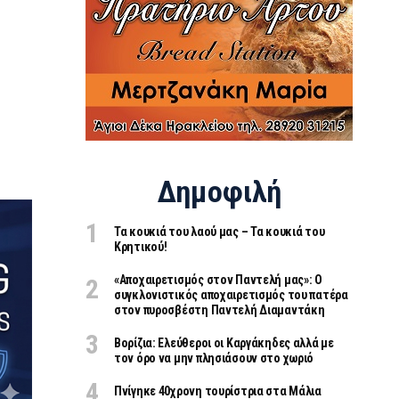
Δημοφιλή
Τα κουκιά του λαού μας – Τα κουκιά του
Κρητικού!
«Aποχαιρετισμός στον Παντελή μας»: Ο
συγκλονιστικός αποχαιρετισμός του πατέρα
στον πυροσβέστη Παντελή Διαμαντάκη
Βορίζια: Ελεύθεροι οι Καργάκηδες αλλά με
τον όρο να μην πλησιάσουν στο χωριό
Πνίγηκε 40χρονη τουρίστρια στα Μάλια