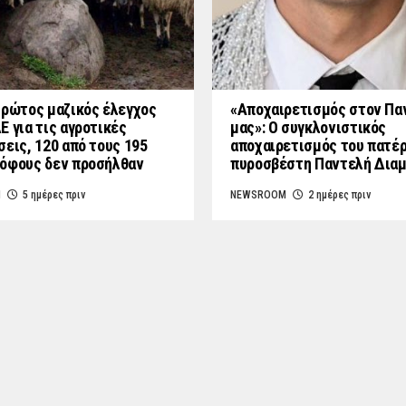
Πρώτος μαζικός έλεγχος
«Aποχαιρετισμός στον Πα
Ε για τις αγροτικές
μας»: Ο συγκλονιστικός
σεις, 120 από τους 195
αποχαιρετισμός του πατέ
όφους δεν προσήλθαν
πυροσβέστη Παντελή Δια
M
5 ημέρες πριν
NEWSROOM
2 ημέρες πριν