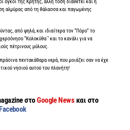
ί όγκοι της Κρήτης, άλλη τόση διαθέτει και η
ύση αλμύρας από τη θάλασσα και παγωμένης
ύντας, από ψηλά, και ιδιαίτερα τον ”Πόρο” το
χερσόνησο ”Κολοκύθα΄’ και το κανάλι για να
ιούς πέτρινους μύλους.
πράσινα πεντακάθαρα νερά, που μοιάζει σαν να έχε
ωτικού νησιού αυτού του πλανήτη!
magazine στο
Google News
και στο
Facebook