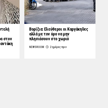
ντελή
Βορίζια: Ελεύθεροι οι Καργάκηδες
αλλά με τον όρο να μην
ρα στον
πλησιάσουν στο χωριό
μαντάκη
NEWSROOM
2 ημέρες πριν