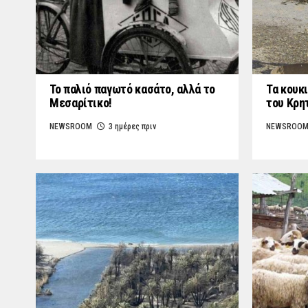
Το παλιό παγωτό κασάτο, αλλά το
Τα κουκι
Μεσαρίτικο!
του Κρη
NEWSROOM
3 ημέρες πριν
NEWSROO