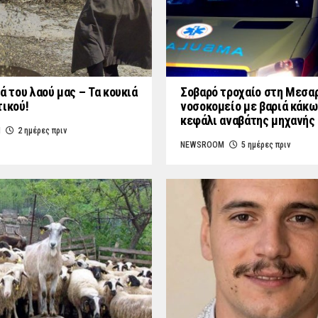
ά του λαού μας – Τα κουκιά
Σοβαρό τροχαίο στη Μεσαρ
τικού!
νοσοκομείο με βαριά κάκω
κεφάλι αναβάτης μηχανής
M
2 ημέρες πριν
NEWSROOM
5 ημέρες πριν