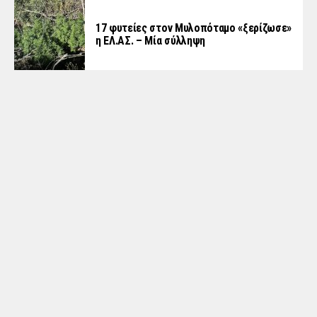
17 φυτείες στον Μυλοπόταμο «ξερίζωσε»
η ΕΛ.ΑΣ. – Μία σύλληψη