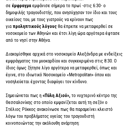
σε
έμφραγμα
εμφάνισε σήμερα το πρωί -στις 6:30- ο
δημοφιλής τραγουδιστής, που ανησύχησαν τον ίδιο και τους
οικείους του, με τους γιατρούς να κρίνουν πως
για
προληπτικούς λόγους
θα έπρεπε να μεταφερθεί σε
νοσοκομείο των Αθηνών και έτσι λίγη ώρα αργότερα έφτασε
από το νησί στην Αθήνα.
Διακομίσθηκε αρχικά στο νοσοκομείο Αλεξάνδρα με ενδείξεις
εμφράγματος του μυοκαρδίου και συγκεκριμένα στις 8:30. Ο
ίδιος όμως ζήτησε λίγο αργότερα να μεταφερθεί, όπως και
έγινε, στο ιδιωτικό Νοσοκομείο «Metropolitan» όπου και
νοσηλεύεται έχοντας διαφύγει τον κίνδυνο.
Σημειώνεται πως η
«Πύλη
Αξιού»,
το νυχτερινό κέντρο της
Θεσσαλονίκης στο οποίο εμφανίζεται αυτή τη σεζόν ο
Στέλιος Ρόκκος ανακοίνωσε πως θα παραμείνει κλειστό
λόγω του προβλήματος υγείας του τραγουδιστή
κοινοποιώντας την ακόλουθη ανάρτηση: