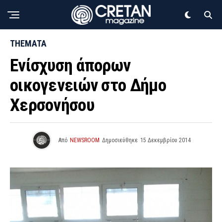
THEMATA
Ενίσχυση άπορων
οικογενειών στο Δήμο
Χερσονήσου
Από
NEWSROOM
Δημοσιεύθηκε
15 Δεκεμβρίου 2014