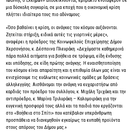
Ιωάννης ο Ελεήμων» αποδεικνύοντας έμπρακτο ενδιαφέρον σε
μια δύσκολη συγκυρία, σε μια εποχή που η οικονομική κρίση
πλήττει ιδιαίτερα τους πιο αδύναμους.
«Όσο βαθαίνει η κρίση, οι ανάγκες του κόσμου αυξάνονται.
Ζητείται στήριξη, ειδικά αυτές τις γιορτινές μέρες»,
αναφέρει η πρόεδρος της Κοινωφελούς Επιχείρησης Δήμου
Χερσονήσου, κ. Δέσποινα Πλευράκη. «Δεχόμαστε καθημερινά
πάρα πολλά αιτήματα για βοήθεια σε τρόφιμα, είδη ένδυσης
και υπόδησης, σε είδη πρώτης ανάγκης. Η ευαισθητοποίηση
του κόσμου είναι απαραίτητη και η επιθυμία όλων μας είναι να
ενισχύσουμε τις ευάλωτες κοινωνικές ομάδες με δράσεις
αλληλεγγύης. Αισθάνομαι την ανάγκη να ευχαριστήσω από
καρδιάς τον πρόεδρο του συλλόγου, κ. Μιχάλη Τριχάκη και την
αντιπρόεδρο, κ. Μαρίνα Τριλυράκη – Καλομοιράκη για την
ευγενική προσφορά τους αλλά και τα παιδιά που εργάζονται
στο «Βοήθεια στο Σπίτι» που κατέβαλαν υπεράνθρωπη
προσπάθεια να διανεμηθούν εγκαίρως τα ευπαθή προϊόντα
στους απόρους του Δήμου μας.»