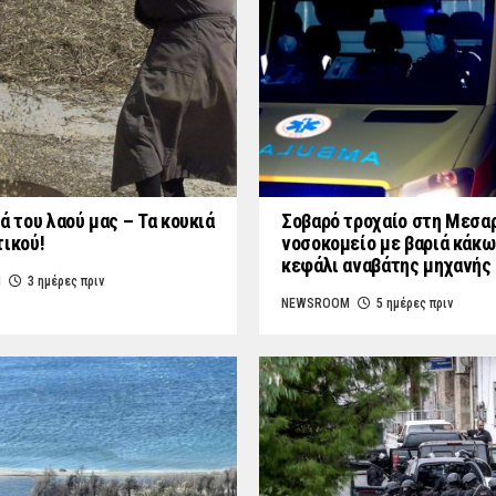
ά του λαού μας – Τα κουκιά
Σοβαρό τροχαίο στη Μεσαρ
τικού!
νοσοκομείο με βαριά κάκω
κεφάλι αναβάτης μηχανής
M
3 ημέρες πριν
NEWSROOM
5 ημέρες πριν