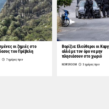
σμένες οι ζημιές στο
Βορίζια: Ελεύθεροι οι Καρ
δασος του Πρέβελη
αλλά με τον όρο να μην
πλησιάσουν στο χωριό
M
7 ημέρες πριν
NEWSROOM
3 ημέρες πριν