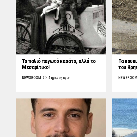
Το παλιό παγωτό κασάτο, αλλά το
Τα κουκι
Μεσαρίτικο!
του Κρη
NEWSROOM
4 ημέρες πριν
NEWSROO