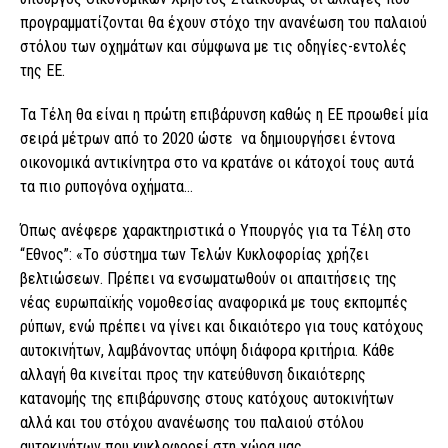
προγραμματίζονται θα έχουν στόχο την ανανέωση του παλαιού
στόλου των οχημάτων και σύμφωνα με τις οδηγίες-εντολές
της ΕΕ.
Τα Τέλη θα είναι η πρώτη επιβάρυνση καθώς η ΕΕ προωθεί μία
σειρά μέτρων από το 2020 ώστε να δημιουργήσει έντονα
οικονομικά αντικίνητρα στο να κρατάνε οι κάτοχοί τους αυτά
τα πιο ρυπογόνα οχήματα…
Όπως ανέφερε χαρακτηριστικά ο Υπουργός για τα Τέλη στο
“Εθνος”: «Το σύστηµα των Τελών Κυκλοφορίας χρήζει
βελτιώσεων. Πρέπει να ενσωµατωθούν οι απαιτήσεις της
νέας ευρωπαϊκής νοµοθεσίας αναφορικά µε τους εκποµπές
ρύπων, ενώ πρέπει να γίνει και δικαιότερο για τους κατόχους
αυτοκινήτων, λαµβάνοντας υπόψη διάφορα κριτήρια. Κάθε
αλλαγή θα κινείται προς την κατεύθυνση δικαιότερης
κατανοµής της επιβάρυνσης στους κατόχους αυτοκινήτων
αλλά και του στόχου ανανέωσης του παλαιού στόλου
αυτοκινήτων που κυκλοφορεί στη χώρα µας.