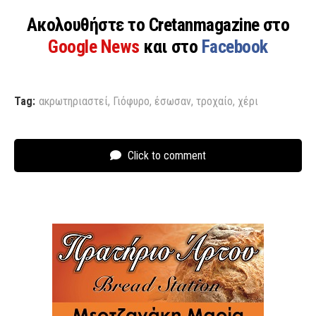
Ακολουθήστε το Cretanmagazine στο
Google News
και στο
Facebook
Tag:
ακρωτηριαστεί
,
Γιόφυρο
,
έσωσαν
,
τροχαίο
,
χέρι
Click to comment