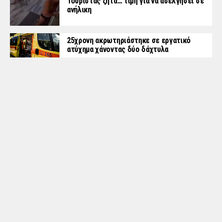
Τουρίστας ζητά… τιμή για να ασελγήσει σε
ανήλικη
25χρονη ακρωτηριάστηκε σε εργατικό
ατύχημα χάνοντας δύο δάχτυλα