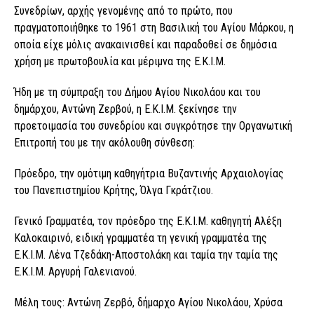
Συνεδρίων, αρχής γενομένης από το πρώτο, που
πραγματοποιήθηκε το 1961 στη Βασιλική του Αγίου Μάρκου, η
οποία είχε μόλις ανακαινισθεί και παραδοθεί σε δημόσια
χρήση με πρωτοβουλία και μέριμνα της Ε.Κ.Ι.Μ.
Ήδη με τη σύμπραξη του Δήμου Αγίου Νικολάου και του
δημάρχου, Αντώνη Ζερβού, η Ε.Κ.Ι.Μ. ξεκίνησε την
προετοιμασία του συνεδρίου και συγκρότησε την Οργανωτική
Επιτροπή του με την ακόλουθη σύνθεση:
Πρόεδρο, την ομότιμη καθηγήτρια Βυζαντινής Αρχαιολογίας
του Πανεπιστημίου Κρήτης, Όλγα Γκράτζιου.
Γενικό Γραμματέα, τον πρόεδρο της Ε.Κ.Ι.Μ. καθηγητή Αλέξη
Καλοκαιρινό, ειδική γραμματέα τη γενική γραμματέα της
Ε.Κ.Ι.Μ. Λένα Τζεδάκη-Αποστολάκη και ταμία την ταμία της
Ε.Κ.Ι.Μ. Αργυρή Γαλενιανού.
Μέλη τους: Αντώνη Ζερβό, δήμαρχο Αγίου Νικολάου, Χρύσα