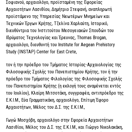
Σοφιανού, αρχαιολόγο, προϊσταμένη της Εφορείας
Αρχαιοτήτων Λασιθίου, Δημήτριο Στεφανή, αναπληρωτή
προϊστάμενο της Υπηρεσίας Νεωτέρων Μνημείων και
Τεχνικών Έργων Κρήτης, Τζελίνα Χαρλαύτη, Ιστορικό,
διευθύντρια του Ινστιτούτου Μεσογειακών Σπουδών του
Ιδρύματος Τεχνολογίας και Έρευνας, Thomas Brogan,
αρχαιολόγο, διευθυντή του Institute for Aegean Prehistory
Study (INSTAP) Center for East Crete,
τον ή την πρόεδρο του Τμήματος Ιστορίας-Αρχαιολογίας της
Φιλοσοφικής Σχολής του Πανεπιστημίου Κρήτης, τον ή την
πρόεδρο του Τμήματος Φιλολογίας της Φιλοσοφικής Σχολής
του Πανεπιστημίου Κρήτης (η εκλογή τους αναμένεται εντός
του Ιουλίου), Κλαίρη Μιτσοτάκη, συγγραφέα, αντιπρόεδρο της
Ε.Κ.Ι.Μ., Εύα Γραμματικάκη, αρχαιολόγο, Επίτιμη Έφορο
Αρχαιοτήτων, Μέλος του Δ.Σ. της Ε.Κ.Ι.Μ.,
Γωγώ Μοσχόβη, αρχαιολόγο στην Εφορεία Αρχαιοτήτων
Λασιθίου, Μέλος του Δ.Σ. της Ε.Κ.Ι.Μ., και Γιώργο Νικολακάκη,