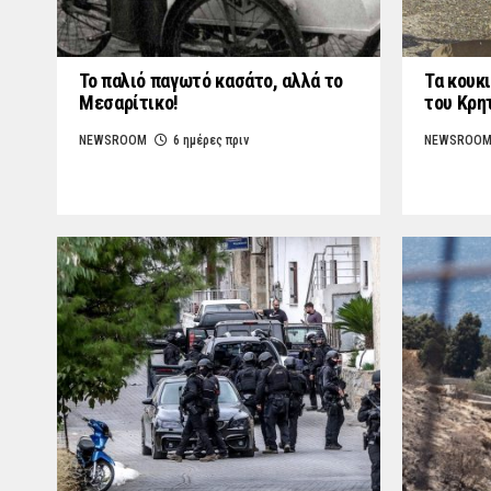
Το παλιό παγωτό κασάτο, αλλά το
Τα κουκι
Μεσαρίτικο!
του Κρη
NEWSROOM
6 ημέρες πριν
NEWSROO