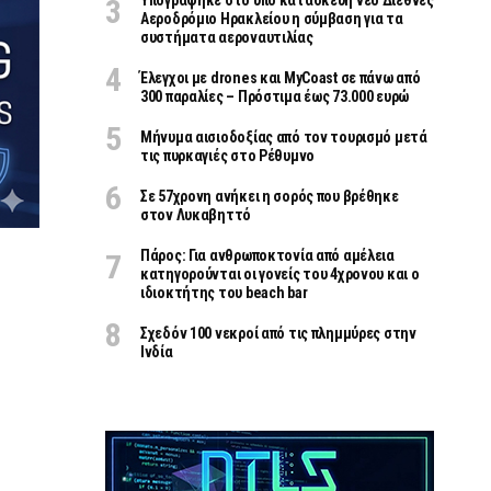
Υπογράφηκε στο υπό κατασκευή νέο Διεθνές
Αεροδρόμιο Ηρακλείου η σύμβαση για τα
συστήματα αεροναυτιλίας
Έλεγχοι με drones και MyCoast σε πάνω από
300 παραλίες – Πρόστιμα έως 73.000 ευρώ
Μήνυμα αισιοδοξίας από τον τουρισμό μετά
τις πυρκαγιές στο Ρέθυμνο
Σε 57χρονη ανήκει η σορός που βρέθηκε
στον Λυκαβηττό
Πάρος: Για ανθρωποκτονία από αμέλεια
κατηγορούνται οι γονείς του 4χρονου και ο
ιδιοκτήτης του beach bar
Σχεδόν 100 νεκροί από τις πλημμύρες στην
Ινδία