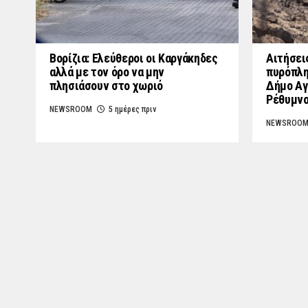
Βορίζια: Ελεύθεροι οι Καργάκηδες
Αιτήσει
αλλά με τον όρο να μην
πυρόπλη
πλησιάσουν στο χωριό
Δήμο Αγ
Ρέθυμν
NEWSROOM
5 ημέρες πριν
NEWSROO