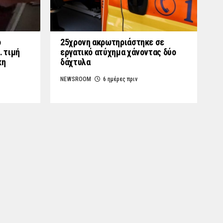
ο
25χρονη ακρωτηριάστηκε σε
… τιμή
εργατικό ατύχημα χάνοντας δύο
κη
δάχτυλα
NEWSROOM
6 ημέρες πριν