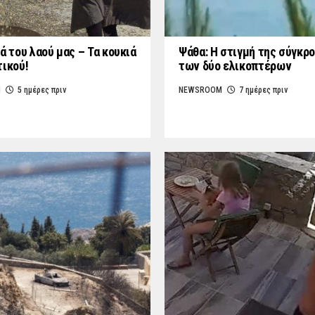
ά του λαού μας – Τα κουκιά
Ψάθα: Η στιγμή της σύγκρ
τικού!
των δύο ελικοπτέρων
M
5 ημέρες πριν
NEWSROOM
7 ημέρες πριν