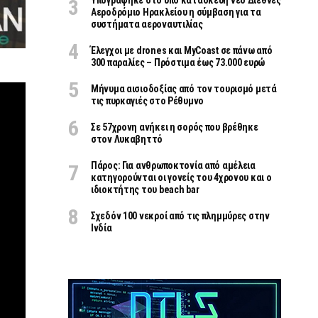
Υπογράφηκε στο υπό κατασκευή νέο Διεθνές
Αεροδρόμιο Ηρακλείου η σύμβαση για τα
συστήματα αεροναυτιλίας
Έλεγχοι με drones και MyCoast σε πάνω από
300 παραλίες – Πρόστιμα έως 73.000 ευρώ
Μήνυμα αισιοδοξίας από τον τουρισμό μετά
τις πυρκαγιές στο Ρέθυμνο
Σε 57χρονη ανήκει η σορός που βρέθηκε
στον Λυκαβηττό
Πάρος: Για ανθρωποκτονία από αμέλεια
κατηγορούνται οι γονείς του 4χρονου και ο
ιδιοκτήτης του beach bar
Σχεδόν 100 νεκροί από τις πλημμύρες στην
Ινδία