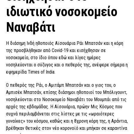
ιδιωτικό νοσοκομείο
Ναναβάτι
Η διάσημη Ινδή ηθοποιός Αϊσουάρια Ράι Μπατσάν και η κόρη
της προσβλήθηκαν από Covid-19 και εισήχθησαν σε
νοσοκομείο, στο ίδιο όπου εδώ και λίγες ημέρες
νοσηλεύονται ο σύζυγος και ο πεθερός της, ανέφερε σήμερα η
εφημερίδα Times of India.
Ο πεθερός της Ράι, ο Αμιτάμπ Μπατσάν και ο γιος του, ο
Αμπισέκ Μπατσάν, επίσης διάσημοι ηθοποιοί του Μπόλιγουντ,
νοσηλεύονται στο Νοσοκομείο Ναναβάτι του Μουμπάι από τις
αρχές της εβδομάδας. Η Αϊσουάρια, πρώην Μις Κόσμος που
συχνά περιλαμβάνεται στις λίστες με τις «ωραιότερες
γυναίκες» του κόσμου, καθώς και η 8χρονη κόρη της, η Αράντια,
βρέθηκαν θετικές στον νέο κορονοϊό και μπήκαν σε καραντίνα