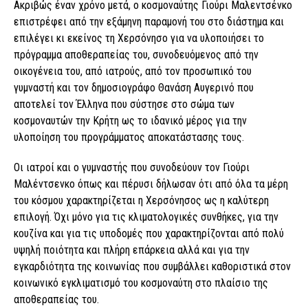
Ακριβώς έναν χρόνο μετά, ο κοσμοναύτης Γιούρι Μαλεντσένκο
επιστρέφει από την εξάμηνη παραμονή του στο διάστημα και
επιλέγει κι εκείνος τη Χερσόνησο για να υλοποιήσει το
πρόγραμμα αποθεραπείας του, συνοδευόμενος από την
οικογένεια του, από ιατρούς, από τον προσωπικό του
γυμναστή και τον δημοσιογράφο Θανάση Αυγερινό που
αποτελεί τον Έλληνα που σύστησε στο σώμα των
κοσμοναυτών την Κρήτη ως το ιδανικό μέρος για την
υλοποίηση του προγράμματος αποκατάστασης τους.
Οι ιατροί και ο γυμναστής που συνοδεύουν τον Γιούρι
Μαλέντσενκο όπως και πέρυσι δήλωσαν ότι από όλα τα μέρη
του κόσμου χαρακτηρίζεται η Χερσόνησος ως η καλύτερη
επιλογή. Όχι μόνο για τις κλιματολογικές συνθήκες, για την
κουζίνα και για τις υποδομές που χαρακτηρίζονται από πολύ
υψηλή ποιότητα και πλήρη επάρκεια αλλά και για την
εγκαρδιότητα της κοινωνίας που συμβάλλει καθοριστικά στον
κοινωνικό εγκλιματισμό του κοσμοναύτη στο πλαίσιο της
αποθεραπείας του.