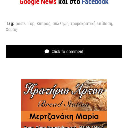
Google News
και στο
Facebook
Tag:
posts
,
Top
,
Κύπρος
,
σύλληψη
,
τρομοκρατική επίθεση
,
Χαμάς
Click to comment