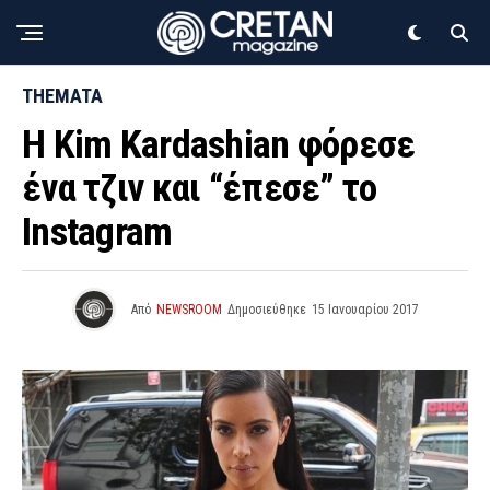
THEMATA
Η Kim Kardashian φόρεσε
ένα τζιν και “έπεσε” το
Instagram
Από
NEWSROOM
Δημοσιεύθηκε
15 Ιανουαρίου 2017