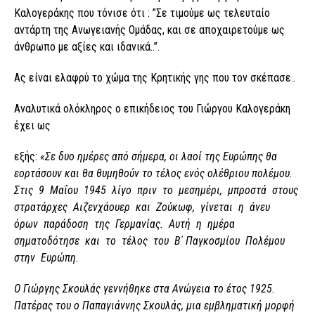
Καλογεράκης που τόνισε ότι : ”Σε τιμούμε ως τελευταίο
αντάρτη της Ανωγειανής Ομάδας, και σε αποχαιρετούμε ως
άνθρωπο με αξίες και ιδανικά..”.
Ας είναι ελαφρύ το χώμα της Κρητικής γης που τον σκέπασε..
Αναλυτικά ολόκληρος ο επικήδειος του Γιώργου Καλογεράκη
έχει ως
εξής:
«Σε δυο ημέρες από σήμερα, οι λαοί της Ευρώπης θα
εορτάσουν και θα θυμηθούν το τέλος ενός ολέθριου πολέμου.
Στις 9 Μαΐου 1945 λίγο πριν το μεσημέρι, μπροστά στους
στρατάρχες Αιζενχάουερ και Ζούκωφ, γίνεται η άνευ
όρων παράδοση της Γερμανίας. Αυτή η ημέρα
σηματοδότησε και το τέλος του Β΄ Παγκοσμίου Πολέμου
στην Ευρώπη.
Ο Γιώργης Σκουλάς γεννήθηκε στα Ανώγεια το έτος 1925.
Πατέρας του ο Παπαγιάννης Σκουλάς, μια εμβληματική μορφή