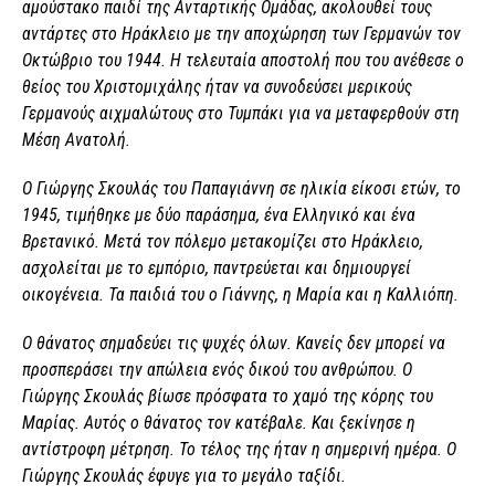
αμούστακο παιδί της Ανταρτικής Ομάδας, ακολουθεί τους
αντάρτες στο Ηράκλειο με την αποχώρηση των Γερμανών τον
Οκτώβριο του 1944. Η τελευταία αποστολή που του ανέθεσε ο
θείος του Χριστομιχάλης ήταν να συνοδεύσει μερικούς
Γερμανούς αιχμαλώτους στο Τυμπάκι για να μεταφερθούν στη
Μέση Ανατολή.
Ο Γιώργης Σκουλάς του Παπαγιάννη σε ηλικία είκοσι ετών, το
1945, τιμήθηκε με δύο παράσημα, ένα Ελληνικό και ένα
Βρετανικό. Μετά τον πόλεμο μετακομίζει στο Ηράκλειο,
ασχολείται με το εμπόριο, παντρεύεται και δημιουργεί
οικογένεια. Τα παιδιά του ο Γιάννης, η Μαρία και η Καλλιόπη.
Ο θάνατος σημαδεύει τις ψυχές όλων. Κανείς δεν μπορεί να
προσπεράσει την απώλεια ενός δικού του ανθρώπου. Ο
Γιώργης Σκουλάς βίωσε πρόσφατα το χαμό της κόρης του
Μαρίας. Αυτός ο θάνατος τον κατέβαλε. Και ξεκίνησε η
αντίστροφη μέτρηση. Το τέλος της ήταν η σημερινή ημέρα. Ο
Γιώργης Σκουλάς έφυγε για το μεγάλο ταξίδι.