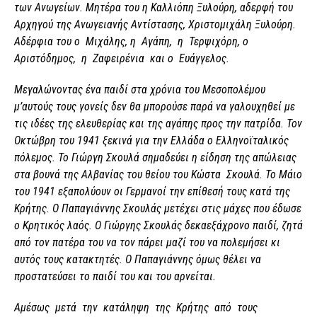
των Ανωγείων. Μητέρα του η Καλλιόπη Ξυλούρη, αδερφή του
Αρχηγού της Ανωγειανής Αντίστασης, Χριστομιχάλη Ξυλούρη.
Αδέρφια του ο Μιχάλης, η Αγάπη, η Τερψιχόρη, ο
Αριστόδημος, η Ζαφειρένια και ο Ευάγγελος.
Μεγαλώνοντας ένα παιδί στα χρόνια του Μεσοπολέμου
μ’αυτούς τους γονείς δεν θα μπορούσε παρά να γαλουχηθεί με
τις ιδέες της ελευθερίας και της αγάπης προς την πατρίδα. Τον
Οκτώβρη του 1941 ξεκινά για την Ελλάδα ο Ελληνοϊταλικός
πόλεμος. Το Γιώργη Σκουλά σημαδεύει η είδηση της απώλειας
στα βουνά της Αλβανίας του θείου του Κώστα Σκουλά. Το Μάιο
του 1941 εξαπολύουν οι Γερμανοί την επίθεσή τους κατά της
Κρήτης. Ο Παπαγιάννης Σκουλάς μετέχει στις μάχες που έδωσε
ο Κρητικός λαός. Ο Γιώργης Σκουλάς δεκαεξάχρονο παιδί, ζητά
από τον πατέρα του να τον πάρει μαζί του να πολεμήσει κι
αυτός τους κατακτητές. Ο Παπαγιάννης όμως θέλει να
προστατεύσει το παιδί του και του αρνείται.
Αμέσως μετά την κατάληψη της Κρήτης από τους