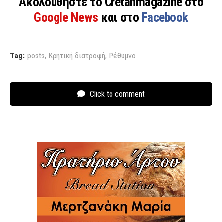
Ακολουθήστε το Cretanmagazine στο
Google News
και στο
Facebook
Tag:
posts
,
Κρητική διατροφή
,
Ρέθυμνο
Click to comment