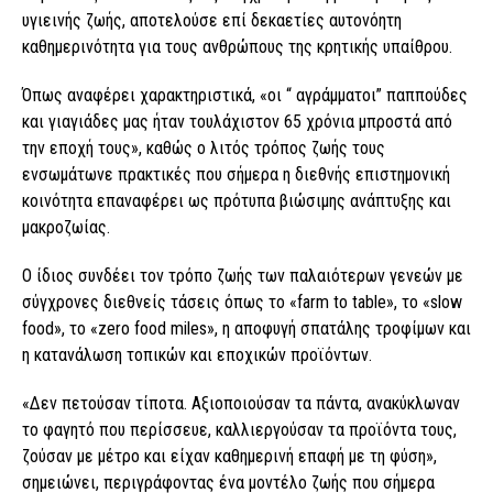
υγιεινής ζωής, αποτελούσε επί δεκαετίες αυτονόητη
καθημερινότητα για τους ανθρώπους της κρητικής υπαίθρου.
Όπως αναφέρει χαρακτηριστικά, «οι “ αγράμματοι” παππούδες
και γιαγιάδες μας ήταν τουλάχιστον 65 χρόνια μπροστά από
την εποχή τους», καθώς ο λιτός τρόπος ζωής τους
ενσωμάτωνε πρακτικές που σήμερα η διεθνής επιστημονική
κοινότητα επαναφέρει ως πρότυπα βιώσιμης ανάπτυξης και
μακροζωίας.
Ο ίδιος συνδέει τον τρόπο ζωής των παλαιότερων γενεών με
σύγχρονες διεθνείς τάσεις όπως το «farm to table», το «slow
food», το «zero food miles», η αποφυγή σπατάλης τροφίμων και
η κατανάλωση τοπικών και εποχικών προϊόντων.
«Δεν πετούσαν τίποτα. Αξιοποιούσαν τα πάντα, ανακύκλωναν
το φαγητό που περίσσευε, καλλιεργούσαν τα προϊόντα τους,
ζούσαν με μέτρο και είχαν καθημερινή επαφή με τη φύση»,
σημειώνει, περιγράφοντας ένα μοντέλο ζωής που σήμερα