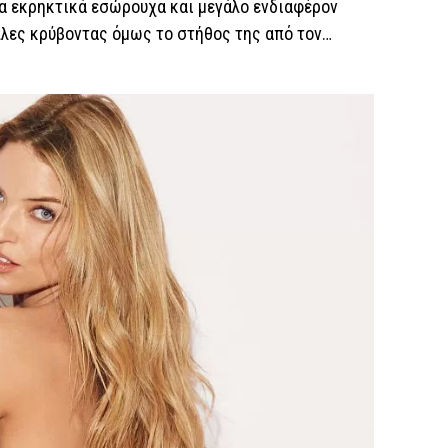
α εκρηκτικά εσώρουχα και μεγάλο ενδιαφέρον
πλες κρύβοντας όμως το στήθος της από τον…