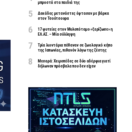
μπροστά στα παιδιά της
Δεκάδες μετανάστες έφτασαν με βάρκα
στον Τσούτσουρα
17 φυτείες στον Μυλοπόταμο «ξερίζωσε» η
ΕΛ.ΑΣ. – Μία σύλληψη
Τρία λιοντάρια πέθαναν σε ζωολογικό κήπο
της Ιαπωνίας, πιθανόν λόγω της ζέστης
Μεσαρά: Χειροπέδες σε δύο αδέρφια γιατί
δήλωναν πρόσβαλα που δεν είχαν