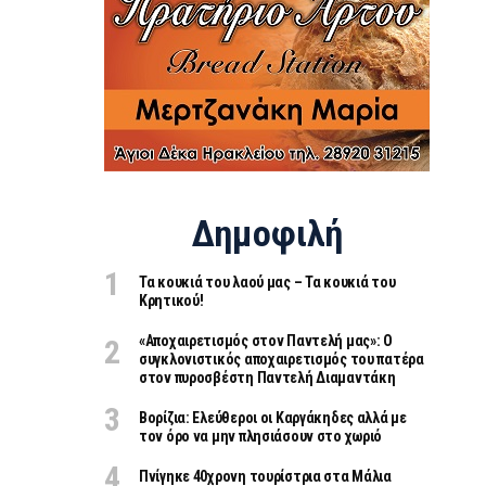
Δημοφιλή
Τα κουκιά του λαού μας – Τα κουκιά του
Κρητικού!
«Aποχαιρετισμός στον Παντελή μας»: Ο
συγκλονιστικός αποχαιρετισμός του πατέρα
στον πυροσβέστη Παντελή Διαμαντάκη
Βορίζια: Ελεύθεροι οι Καργάκηδες αλλά με
τον όρο να μην πλησιάσουν στο χωριό
Πνίγηκε 40χρονη τουρίστρια στα Μάλια