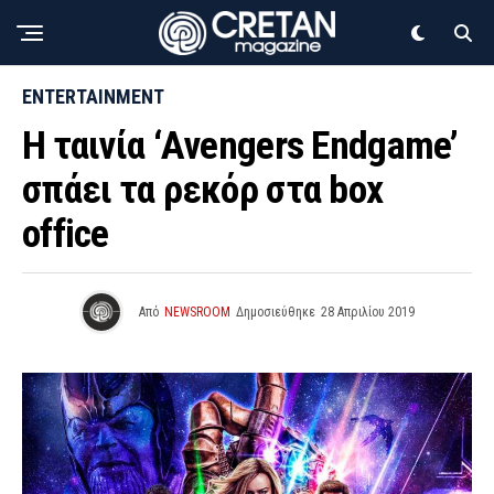
ENTERTAINMENT
Η ταινία ‘Avengers Endgame’
σπάει τα ρεκόρ στα box
office
Από
NEWSROOM
Δημοσιεύθηκε
28 Απριλίου 2019