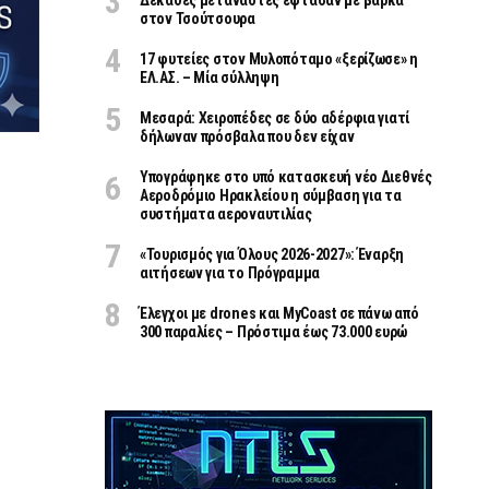
Δεκάδες μετανάστες έφτασαν με βάρκα
στον Τσούτσουρα
17 φυτείες στον Μυλοπόταμο «ξερίζωσε» η
ΕΛ.ΑΣ. – Μία σύλληψη
Μεσαρά: Χειροπέδες σε δύο αδέρφια γιατί
δήλωναν πρόσβαλα που δεν είχαν
Υπογράφηκε στο υπό κατασκευή νέο Διεθνές
Αεροδρόμιο Ηρακλείου η σύμβαση για τα
συστήματα αεροναυτιλίας
«Τουρισμός για Όλους 2026-2027»: Έναρξη
αιτήσεων για το Πρόγραμμα
Έλεγχοι με drones και MyCoast σε πάνω από
300 παραλίες – Πρόστιμα έως 73.000 ευρώ