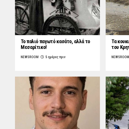
Το παλιό παγωτό κασάτο, αλλά το
Τα κουκι
Μεσαρίτικο!
του Κρη
NEWSROOM
5 ημέρες πριν
NEWSROO