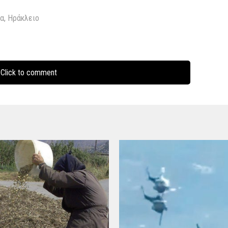
ία
,
Ηράκλειο
Click to comment