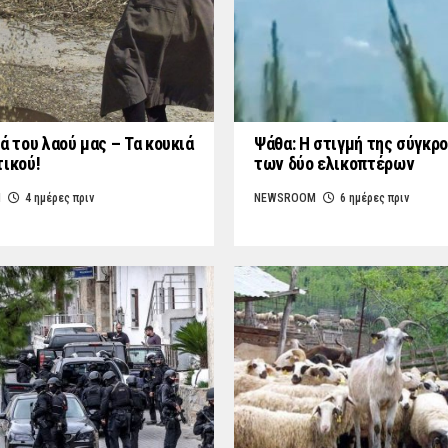
ά του λαού μας – Τα κουκιά
Ψάθα: Η στιγμή της σύγκρ
τικού!
των δύο ελικοπτέρων
M
4 ημέρες πριν
NEWSROOM
6 ημέρες πριν