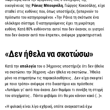
οικογένειας της
Ράνιας Μπουρνέλη
, Γιώργος Κοκοσάλης, είχε
σταθεί στις ευθύνες που, όπως υποστήριξε, ξεπερνούν το
πρόσωπο του κατηγορουμένου. «Την Ράνια τη σκότωσε ένα
ολόκληρο σύστημα. Ο κατηγορούμενος έχει τη μικρότερη
ευθύνη. Κατά 80% ευθύνονται αυτοί που δεν έκαναν, οι γιατροί
που δεν έκαναν αυτό που έπρεπε», ανέφερε χαρακτηριστικά.
«Δεν ήθελα να σκοτώσω»
Κατά την
απολογία
του ο 34χρονος υποστήριξε ότι δεν ήθελε
να σκοτώσει την 36χρονη: «Δεν ήθελα να σκοτώσω… Ήθελα
μόνο να σταματήσω τις παρακολουθήσεις… Δεν είχα σκεφτεί
με ποιο τρόπο» ανέφερε στο δικαστήριο και πρόσθεσε:
«Λυπάμαι γι’ αυτό που έκανα. Δεν θυμάμαι τι συνέβη τη στιγμή
του ατυχήματος… Πάντα φοβάμαι ότι θα μου κάνουν κακό (…)».
«Η φυλακή είναι λίγο εχθρική, οπότε αναγκαστικά έχω