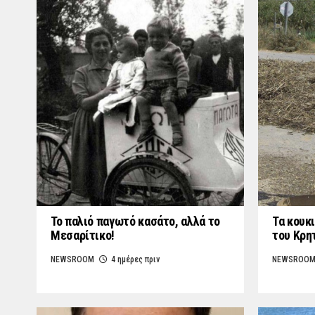
Το παλιό παγωτό κασάτο, αλλά το
Τα κουκι
Μεσαρίτικο!
του Κρη
NEWSROOM
4 ημέρες πριν
NEWSROO