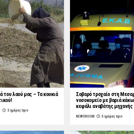
ά του λαού μας – Τα κουκιά
Σοβαρό τροχαίο στη Μεσαρ
τικού!
νοσοκομείο με βαριά κάκω
κεφάλι αναβάτης μηχανής
M
3 ημέρες πριν
NEWSROOM
5 ημέρες πριν