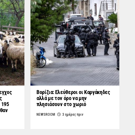
εγχος
Βορίζια: Ελεύθεροι οι Καργάκηδες
ς
αλλά με τον όρο να μην
 195
πλησιάσουν στο χωριό
λθαν
NEWSROOM
3 ημέρες πριν