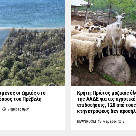
σμένες οι ζημιές στο
Κρήτη: Πρώτος μαζικός έλ
δασος του Πρέβελη
της ΑΑΔΕ για τις αγροτικέ
επιδοτήσεις, 120 από τους
M
7 ημέρες πριν
κτηνοτρόφους δεν προσή
NEWSROOM
6 ημέρες πριν