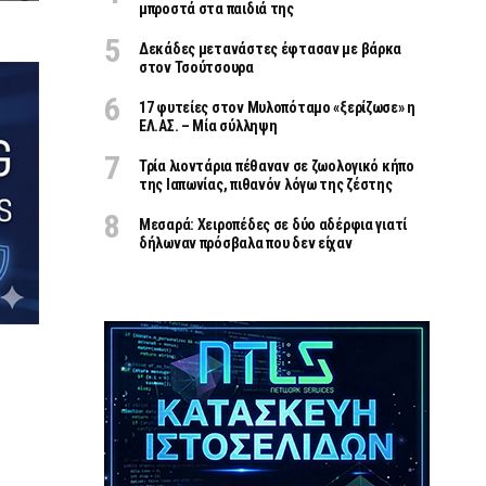
μπροστά στα παιδιά της
Δεκάδες μετανάστες έφτασαν με βάρκα
στον Τσούτσουρα
17 φυτείες στον Μυλοπόταμο «ξερίζωσε» η
ΕΛ.ΑΣ. – Μία σύλληψη
Τρία λιοντάρια πέθαναν σε ζωολογικό κήπο
της Ιαπωνίας, πιθανόν λόγω της ζέστης
Μεσαρά: Χειροπέδες σε δύο αδέρφια γιατί
δήλωναν πρόσβαλα που δεν είχαν