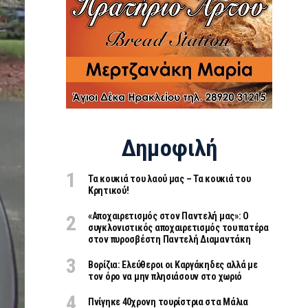
Δημοφιλή
Τα κουκιά του λαού μας – Τα κουκιά του
Κρητικού!
«Aποχαιρετισμός στον Παντελή μας»: Ο
συγκλονιστικός αποχαιρετισμός του πατέρα
στον πυροσβέστη Παντελή Διαμαντάκη
Βορίζια: Ελεύθεροι οι Καργάκηδες αλλά με
τον όρο να μην πλησιάσουν στο χωριό
Πνίγηκε 40χρονη τουρίστρια στα Μάλια