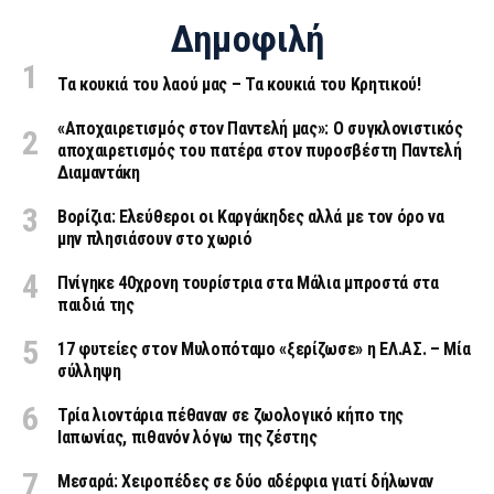
Δημοφιλή
Τα κουκιά του λαού μας – Τα κουκιά του Κρητικού!
«Aποχαιρετισμός στον Παντελή μας»: Ο συγκλονιστικός
αποχαιρετισμός του πατέρα στον πυροσβέστη Παντελή
Διαμαντάκη
Βορίζια: Ελεύθεροι οι Καργάκηδες αλλά με τον όρο να
μην πλησιάσουν στο χωριό
Πνίγηκε 40χρονη τουρίστρια στα Μάλια μπροστά στα
παιδιά της
17 φυτείες στον Μυλοπόταμο «ξερίζωσε» η ΕΛ.ΑΣ. – Μία
σύλληψη
Τρία λιοντάρια πέθαναν σε ζωολογικό κήπο της
Ιαπωνίας, πιθανόν λόγω της ζέστης
Μεσαρά: Χειροπέδες σε δύο αδέρφια γιατί δήλωναν