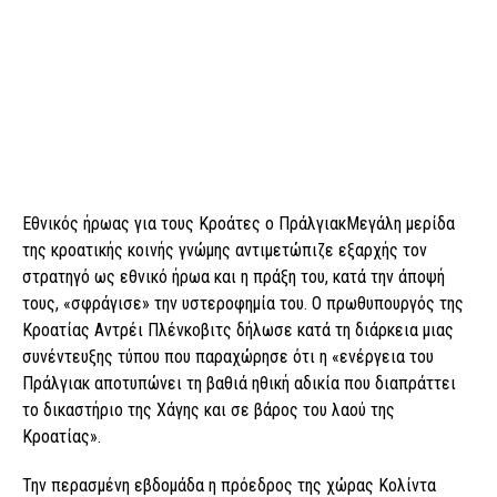
Εθνικός ήρωας για τους Κροάτες ο ΠράλγιακΜεγάλη μερίδα
της κροατικής κοινής γνώμης αντιμετώπιζε εξαρχής τον
στρατηγό ως εθνικό ήρωα και η πράξη του, κατά την άποψή
τους, «σφράγισε» την υστεροφημία του. Ο πρωθυπουργός της
Κροατίας Αντρέι Πλένκοβιτς δήλωσε κατά τη διάρκεια μιας
συνέντευξης τύπου που παραχώρησε ότι η «ενέργεια του
Πράλγιακ αποτυπώνει τη βαθιά ηθική αδικία που διαπράττει
το δικαστήριο της Χάγης και σε βάρος του λαού της
Κροατίας».
Την περασμένη εβδομάδα η πρόεδρος της χώρας Κολίντα