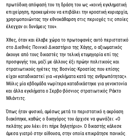
πρωτόδικη απόφασή του τη δράση του ως «κοινή εγκληματική
επιχείρηση, προκειμένου να επιβάλει την κροατική κυριαρχία,
χρησιμοποιώντας την εθνοκάθαρση στις περιοχές τις οποίες
έλεγχαν οι δυνάμεις του».
Χθες, όταν και έλαβε χώρα το πρωτοφανές αυτό περιστατικό
στο Διεθνές Ποινικό Δικαστήριο της Χάγης, ο αξιωματικός
άκουγε από τους δικαστές την τελική ετυμηγορία επί της
προσφυγής του, μαζί με άλλους έξι πρώην πολιτικούς και
στρατιωτικούς ηγέτες της Βοσνίας-Κροατίας που επίσης
είχαν καταδικαστεί για «εγκλήματα κατά της ανθρωπότητας».
Μόλις μία εβδομάδα νωρίτερα καταδικάστηκε για γενοκτονία
και άλλα εγκλήματα ο Σερβο-βόσνιος στρατιωτικός Ράκτο
Μλάντιτς.
Όπως ήταν φυσικό, αμέσως μετά το περιστατικό η ακρόαση
διακόπηκε, καθώς ο δικηγόρος του άρχισε να φωνάζει: «Ο
πελάτης μου λέει ότι πήρε δηλητήριο». Ο δικαστής κάλεσε
άμεσα γιατρό στην αίθουσα, στην οποία επικράτησε πανικός.