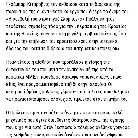
Γκράμπαρ-Κιτάροβιτς τον εκθείασε κατά τη διάρκεια της
παρουσίας της σ’ ένα θεατρικό έργο που έφερε το όνομά του.
«Η συμβολή του στρατηγού Σλόμπονταν Πράλγιακ ήταν
τεράστιας σημασίας τόσο για την υπεράσπιση της Κροατίας
και της Βοσνίας απέναντι στη μεγάλη σερβική επίθεση, όσο
και για την επιβίωση του κροατικού λαού στην ιστορικό
έδαφός του κατά τη διάρκεια του πατριωτικού πολέμου».
Ήταν τέτοια η αίσθηση που προκάλεσε η είδηση της
αυτοκτονίας του που μετά την ανακοίνωσή της από τα
κροατικά ΜΜΕ, η πρόεδρος διέκοψε «επειγόντως», όπως,
είπε, ένα προγραμματισμένο ταξίδι στην Ισλανδία. Οι
κεντρικοί δρόμοι, μάλιστα, γέμισαν από πολίτες που θέλησαν
να πραγματοποιήσουν ολονυχτία, τιμώντας έτσι τη μνήμη του.
Ο Πράλγιακ πριν τον πόλεμο δεν ήταν στρατιωτικός, αλλά
μηχανικός που έγινε διευθυντής θεάτρου, λόγω της αγάπης
που είχε για αυτό. Όταν ξέσπασε ο πόλεμος ανέβηκε γρήγορα
τις βαθμίδες των κροατικών δυνάμεων και αναδείχθηκε ως