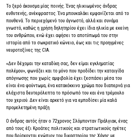
Το ξερό άκουσμα μίας ποινής. Ένας ηλικιωμένος άνδρας
ευθυτενής, ανέκφραστος. Ένα μπουκαλάκι εμφανίζεται από το
πουθενά. Το περιεχόμενό του άγνωστό, αλλά και συνάμα
γνωστό, καθώς η χρήση δηλητηρίου έχει ίδια ηλικία με εκείνη
του ανθρώπου, ενώ έχει αφήσει το αποτύπωμά του στην
ιστορία από το σωκρατικό κώνειο, έως και τις προηγμένες
νευροτοξίνες της CIA.
«Δεν δέχομαι την καταδίκη σας, δεν είμαι εγκληματίας
πολέμου», φωνάζει και το μόνο που προδίδει την καταιγίδα
απόγνωσης που χωρίς αμφιβολία έχει ξεσπάσει μέσα του
είναι ένα φούντωμα, ένα κατακόκκινο χρώμα που διαπερνά για
ελάχιστα δευτερόλεπτα το πρόσωπό του και ένα τρέμουλο
του χεριού. Δεν είναι αρκετό για να εμποδίσει μία καλά
προμελετημένη πράξη.
Ο άνδρας αυτός ήταν ο 72χρονος Σλόμπονταν Πράλγιακ, ένας
από τους έξι Κροάτες πολιτικούς και στρατιωτικούς ηγέτες
που βρίσκονται ενώπιον του δικαστηρίου της Χάγης με