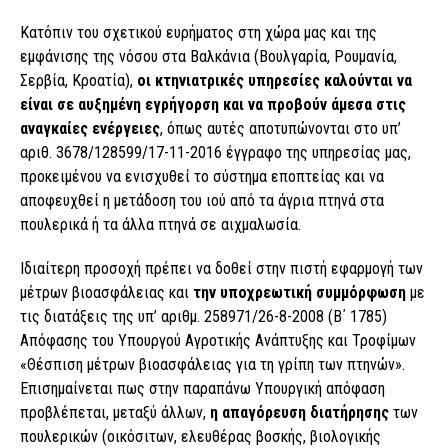
Κατόπιν του σχετικού ευρήµατος στη χώρα µας και της
εµφάνισης της νόσου στα Βαλκάνια (Βουλγαρία, Ρουµανία,
Σερβία, Κροατία),
οι κτηνιατρικές υπηρεσίες καλούνται να
είναι σε αυξηµένη εγρήγορση και να προβούν άµεσα στις
αναγκαίες ενέργειες
, όπως αυτές αποτυπώνονται στο υπ’
αριθ. 3678/128599/17-11-2016 έγγραφο της υπηρεσίας µας,
προκειµένου να ενισχυθεί το σύστηµα εποπτείας και να
αποφευχθεί η µετάδοση του ιού από τα άγρια πτηνά στα
πουλερικά ή τα άλλα πτηνά σε αιχµαλωσία.
Ιδιαίτερη προσοχή πρέπει να δοθεί στην πιστή εφαρµογή των
µέτρων βιοασφάλειας και
την υποχρεωτική συµµόρφωση
µε
τις διατάξεις της υπ’ αριθµ. 258971/26-8-2008 (Β΄ 1785)
Απόφασης του Υπουργού Αγροτικής Ανάπτυξης και Τροφίµων
«Θέσπιση µέτρων βιοασφάλειας για τη γρίπη των πτηνών».
Επισηµαίνεται πως στην παραπάνω Υπουργική απόφαση
προβλέπεται, µεταξύ άλλων,
η απαγόρευση διατήρησης
των
πουλερικών (οικόσιτων, ελευθέρας βοσκής, βιολογικής