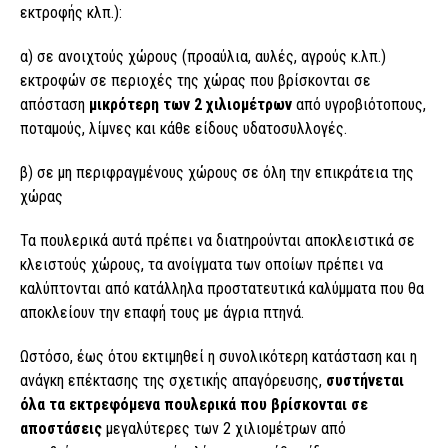
εκτροφής κλπ.):
α) σε ανοιχτούς χώρους (προαύλια, αυλές, αγρούς κ.λπ.)
εκτροφών σε περιοχές της χώρας που βρίσκονται σε
απόσταση
µικρότερη των 2 χιλιοµέτρων
από υγροβιότοπους,
ποταµούς, λίµνες και κάθε είδους υδατοσυλλογές.
β) σε µη περιφραγµένους χώρους σε όλη την επικράτεια της
χώρας
Τα πουλερικά αυτά πρέπει να διατηρούνται αποκλειστικά σε
κλειστούς χώρους, τα ανοίγµατα των οποίων πρέπει να
καλύπτονται από κατάλληλα προστατευτικά καλύµµατα που θα
αποκλείουν την επαφή τους µε άγρια πτηνά.
Ωστόσο, έως ότου εκτιµηθεί η συνολικότερη κατάσταση και η
ανάγκη επέκτασης της σχετικής απαγόρευσης,
συστήνεται
όλα τα εκτρεφόµενα πουλερικά που βρίσκονται σε
αποστάσεις
µεγαλύτερες των 2 χιλιοµέτρων από