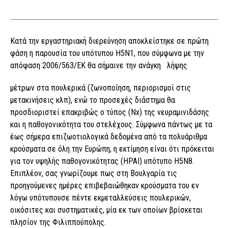
Κατά την εργαστηριακή διερεύνηση αποκλείστηκε σε πρώτη
φάση η παρουσία του υπότυπου Η5Ν1, που σύµφωνα µε την
απόφαση 2006/563/ΕΚ θα σήµαινε την ανάγκη λήψης
µέτρων στα πουλερικά (ζωνοποίηση, περιορισµοί στις
µετακινήσεις κλπ), ενώ το προσεχές διάστηµα θα
προσδιοριστεί επακριβώς ο τύπος (Νx) της νευραµινιδάσης
και η παθογονικότητα του στελέχους. Σύµφωνα πάντως µε τα
έως σήµερα επιζωοτιολογικά δεδοµένα από τα πολυάριθµα
κρούσµατα σε όλη την Ευρώπη, η εκτίµηση είναι ότι πρόκειται
για τον υψηλής παθογονικότητας (HPAI) υπότυπο Η5Ν8.
Επιπλέον, σας γνωρίζουµε πως στη Βουλγαρία τις
προηγούµενες ηµέρες επιβεβαιώθηκαν κρούσµατα του εν
λόγω υπότυπουσε πέντε εκµεταλλεύσεις πουλερικών,
οικόσιτες και συστηµατικές, µία εκ των οποίων βρίσκεται
πλησίον της Φιλιππούπολης.