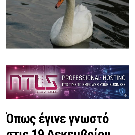
Όπως έγινε γνωστό
στις 19 ∆εκεµβρίου