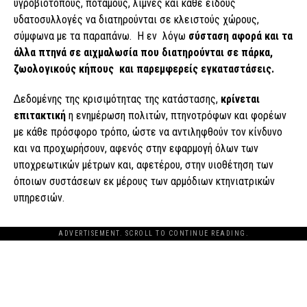
υγροβιότοπους, ποταµούς, λίµνες και κάθε είδους
υδατοσυλλογές να διατηρούνται σε κλειστούς χώρους,
σύµφωνα µε τα παραπάνω. Η εν λόγω
σύσταση αφορά και τα
άλλα πτηνά σε αιχµαλωσία που διατηρούνται σε πάρκα,
ζωολογικούς κήπους και παρεµφερείς εγκαταστάσεις.
∆εδοµένης της κρισιµότητας της κατάστασης,
κρίνεται
επιτακτική
η ενηµέρωση πολιτών, πτηνοτρόφων και φορέων
µε κάθε πρόσφορο τρόπο, ώστε να αντιληφθούν τον κίνδυνο
και να προχωρήσουν, αφενός στην εφαρµογή όλων των
υποχρεωτικών µέτρων και, αφετέρου, στην υιοθέτηση των
όποιων συστάσεων εκ µέρους των αρµόδιων κτηνιατρικών
υπηρεσιών.
ADVERTISEMENT. SCROLL TO CONTINUE READING.